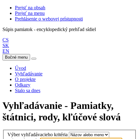
Prejsť na obsah
Prejsť na menu
Prehlásenie o webovej prístupnosti
Súpis pamiatok - encyklopedický prehľad sídiel
CS
SK
EN
Bočné menu
Úvod
Vyhľadávanie
O projekte
Odkazy
Stalo sa dnes
Vyhľadávanie - Pamiatky,
štátnici, rody, kľúčové slová
Výber vyhľadávacieho kritéria