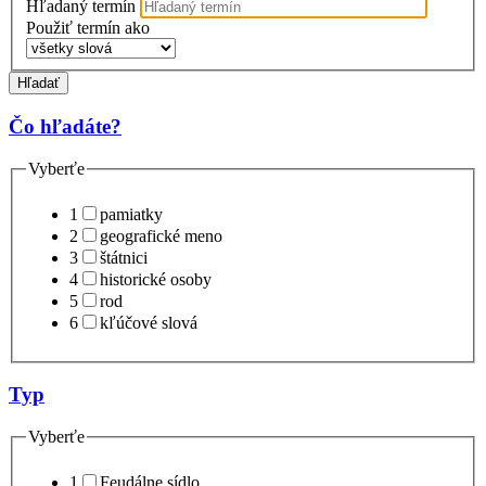
Hľadaný termín
Použiť termín ako
Hľadať
Čo hľadáte?
Vyberťe
1
pamiatky
2
geografické meno
3
štátnici
4
historické osoby
5
rod
6
kľúčové slová
Typ
Vyberťe
1
Feudálne sídlo