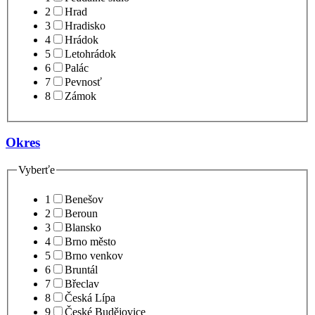
2
Hrad
3
Hradisko
4
Hrádok
5
Letohrádok
6
Palác
7
Pevnosť
8
Zámok
Okres
Vyberťe
1
Benešov
2
Beroun
3
Blansko
4
Brno město
5
Brno venkov
6
Bruntál
7
Břeclav
8
Česká Lípa
9
České Budějovice