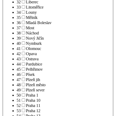
32
Liberec
33
Litoměřice
34
Louny
35
Mělník
36
Mladá Boleslav
37
Most
38
Náchod
39
Nový Jičín
40
Nymburk
41
Olomouc
42
Opava
43
Ostrava
44
Pardubice
45
Pelhřimov
46
Písek
47
Plzeň jih
48
Plzeň město
49
Plzeň sever
50
Praha 1
51
Praha 10
52
Praha 11
53
Praha 12
54
Praha 13