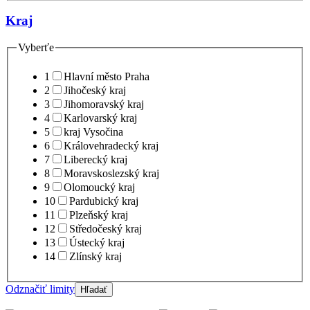
Kraj
Vyberťe
1
Hlavní město Praha
2
Jihočeský kraj
3
Jihomoravský kraj
4
Karlovarský kraj
5
kraj Vysočina
6
Královehradecký kraj
7
Liberecký kraj
8
Moravskoslezský kraj
9
Olomoucký kraj
10
Pardubický kraj
11
Plzeňský kraj
12
Středočeský kraj
13
Ústecký kraj
14
Zlínský kraj
Odznačiť limity
Hľadať