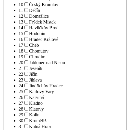
10
Český Krumlov
11
Děčín
12
Domažlice
13
Frýdek Místek
14
Havlíčkův Brod
15
Hodonín
16
Hradec Králové
17
Cheb
18
Chomutov
19
Chrudim
20
Jablonec nad Nisou
21
Jeseník
22
Jičín
23
Jihlava
24
Jindřichův Hradec
25
Karlovy Vary
26
Karviná
27
Kladno
28
Klatovy
29
Kolín
30
Kroměříž
31
Kutná Hora