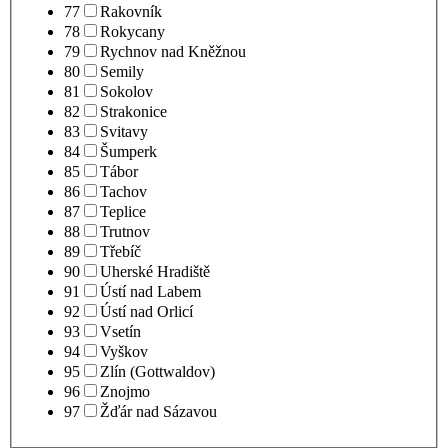
77
Rakovník
78
Rokycany
79
Rychnov nad Kněžnou
80
Semily
81
Sokolov
82
Strakonice
83
Svitavy
84
Šumperk
85
Tábor
86
Tachov
87
Teplice
88
Trutnov
89
Třebíč
90
Uherské Hradiště
91
Ústí nad Labem
92
Ústí nad Orlicí
93
Vsetín
94
Vyškov
95
Zlín (Gottwaldov)
96
Znojmo
97
Žďár nad Sázavou