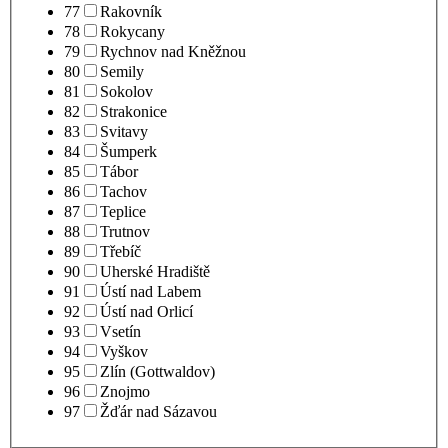
77
Rakovník
78
Rokycany
79
Rychnov nad Kněžnou
80
Semily
81
Sokolov
82
Strakonice
83
Svitavy
84
Šumperk
85
Tábor
86
Tachov
87
Teplice
88
Trutnov
89
Třebíč
90
Uherské Hradiště
91
Ústí nad Labem
92
Ústí nad Orlicí
93
Vsetín
94
Vyškov
95
Zlín (Gottwaldov)
96
Znojmo
97
Žďár nad Sázavou