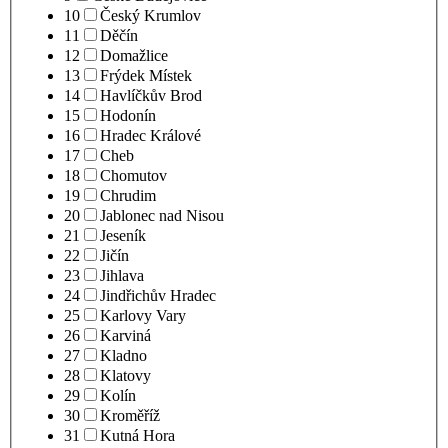
10
Český Krumlov
11
Děčín
12
Domažlice
13
Frýdek Místek
14
Havlíčkův Brod
15
Hodonín
16
Hradec Králové
17
Cheb
18
Chomutov
19
Chrudim
20
Jablonec nad Nisou
21
Jeseník
22
Jičín
23
Jihlava
24
Jindřichův Hradec
25
Karlovy Vary
26
Karviná
27
Kladno
28
Klatovy
29
Kolín
30
Kroměříž
31
Kutná Hora