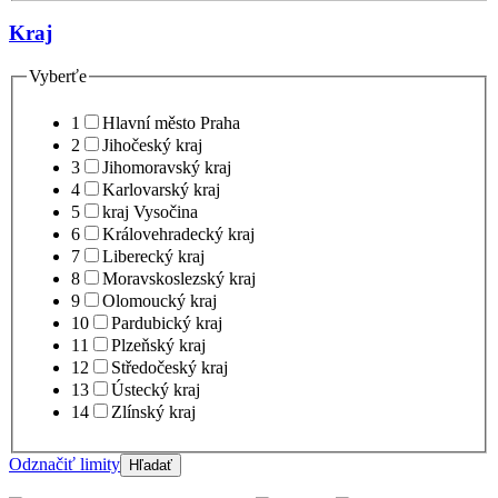
Kraj
Vyberťe
1
Hlavní město Praha
2
Jihočeský kraj
3
Jihomoravský kraj
4
Karlovarský kraj
5
kraj Vysočina
6
Královehradecký kraj
7
Liberecký kraj
8
Moravskoslezský kraj
9
Olomoucký kraj
10
Pardubický kraj
11
Plzeňský kraj
12
Středočeský kraj
13
Ústecký kraj
14
Zlínský kraj
Odznačiť limity
Hľadať