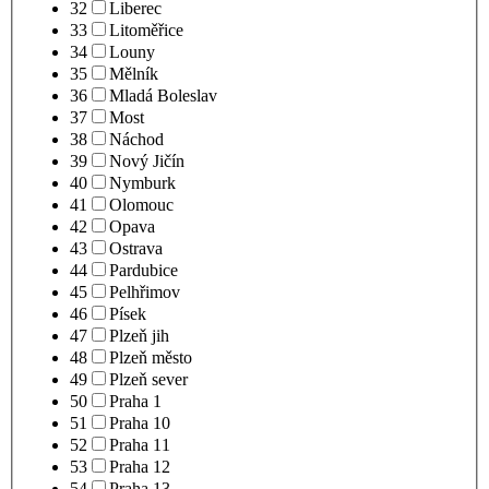
32
Liberec
33
Litoměřice
34
Louny
35
Mělník
36
Mladá Boleslav
37
Most
38
Náchod
39
Nový Jičín
40
Nymburk
41
Olomouc
42
Opava
43
Ostrava
44
Pardubice
45
Pelhřimov
46
Písek
47
Plzeň jih
48
Plzeň město
49
Plzeň sever
50
Praha 1
51
Praha 10
52
Praha 11
53
Praha 12
54
Praha 13