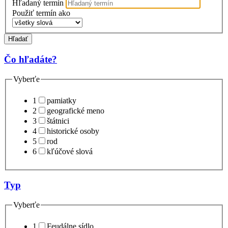
Hľadaný termín
Použiť termín ako
Hľadať
Čo hľadáte?
Vyberťe
1
pamiatky
2
geografické meno
3
štátnici
4
historické osoby
5
rod
6
kľúčové slová
Typ
Vyberťe
1
Feudálne sídlo