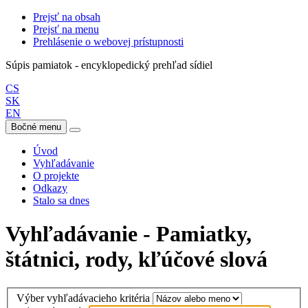
Prejsť na obsah
Prejsť na menu
Prehlásenie o webovej prístupnosti
Súpis pamiatok - encyklopedický prehľad sídiel
CS
SK
EN
Bočné menu
Úvod
Vyhľadávanie
O projekte
Odkazy
Stalo sa dnes
Vyhľadávanie - Pamiatky,
štátnici, rody, kľúčové slová
Výber vyhľadávacieho kritéria