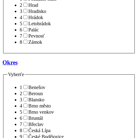
2
Hrad
3
Hradisko
4
Hrádok
5
Letohrádok
6
Palác
7
Pevnosť
8
Zámok
Okres
Vyberťe
1
Benešov
2
Beroun
3
Blansko
4
Brno město
5
Brno venkov
6
Bruntál
7
Břeclav
8
Česká Lípa
9
České Budějovice