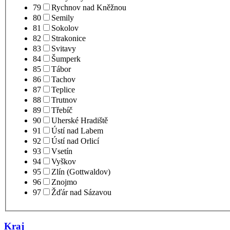
79
Rychnov nad Kněžnou
80
Semily
81
Sokolov
82
Strakonice
83
Svitavy
84
Šumperk
85
Tábor
86
Tachov
87
Teplice
88
Trutnov
89
Třebíč
90
Uherské Hradiště
91
Ústí nad Labem
92
Ústí nad Orlicí
93
Vsetín
94
Vyškov
95
Zlín (Gottwaldov)
96
Znojmo
97
Žďár nad Sázavou
Kraj