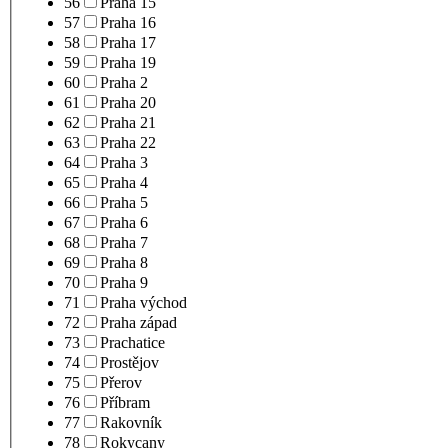
56
Praha 15
57
Praha 16
58
Praha 17
59
Praha 19
60
Praha 2
61
Praha 20
62
Praha 21
63
Praha 22
64
Praha 3
65
Praha 4
66
Praha 5
67
Praha 6
68
Praha 7
69
Praha 8
70
Praha 9
71
Praha východ
72
Praha západ
73
Prachatice
74
Prostějov
75
Přerov
76
Příbram
77
Rakovník
78
Rokycany