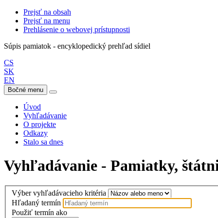
Prejsť na obsah
Prejsť na menu
Prehlásenie o webovej prístupnosti
Súpis pamiatok - encyklopedický prehľad sídiel
CS
SK
EN
Bočné menu
Úvod
Vyhľadávanie
O projekte
Odkazy
Stalo sa dnes
Vyhľadávanie - Pamiatky, štátni
Výber vyhľadávacieho kritéria
Hľadaný termín
Použiť termín ako