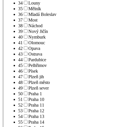
34
Louny
35
Mělník
36
Mladá Boleslav
37
Most
38
Náchod
39
Nový Jičín
40
Nymburk
41
Olomouc
42
Opava
43
Ostrava
44
Pardubice
45
Pelhřimov
46
Písek
47
Plzeň jih
48
Plzeň město
49
Plzeň sever
50
Praha 1
51
Praha 10
52
Praha 11
53
Praha 12
54
Praha 13
55
Praha 14