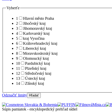
Vyberťe
1
Hlavní město Praha
2
Jihočeský kraj
3
Jihomoravský kraj
4
Karlovarský kraj
5
kraj Vysočina
6
Královehradecký kraj
7
Liberecký kraj
8
Moravskoslezský kraj
9
Olomoucký kraj
10
Pardubický kraj
11
Plzeňský kraj
12
Středočeský kraj
13
Ústecký kraj
14
Zlínský kraj
Odznačiť limity
Hľadať
Súpis pamiatok - encyklopedický prehľad sídiel