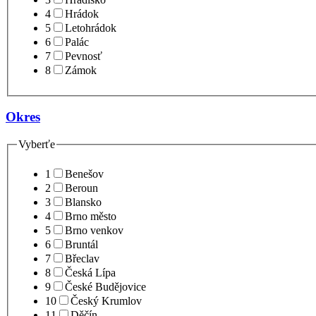
4
Hrádok
5
Letohrádok
6
Palác
7
Pevnosť
8
Zámok
Okres
Vyberťe
1
Benešov
2
Beroun
3
Blansko
4
Brno město
5
Brno venkov
6
Bruntál
7
Břeclav
8
Česká Lípa
9
České Budějovice
10
Český Krumlov
11
Děčín