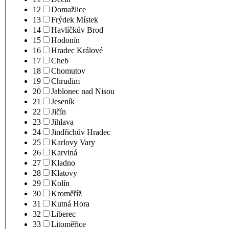
12
Domažlice
13
Frýdek Místek
14
Havlíčkův Brod
15
Hodonín
16
Hradec Králové
17
Cheb
18
Chomutov
19
Chrudim
20
Jablonec nad Nisou
21
Jeseník
22
Jičín
23
Jihlava
24
Jindřichův Hradec
25
Karlovy Vary
26
Karviná
27
Kladno
28
Klatovy
29
Kolín
30
Kroměříž
31
Kutná Hora
32
Liberec
33
Litoměřice