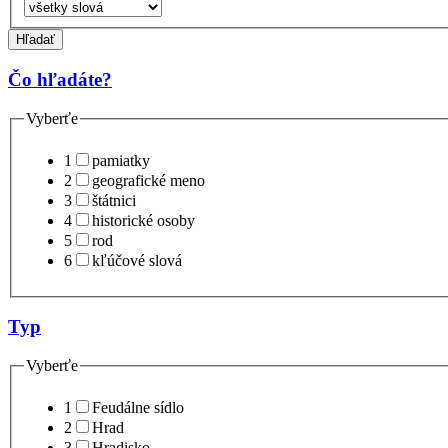
Hľadať
Čo hľadáte?
Vyberťe
1
pamiatky
2
geografické meno
3
štátnici
4
historické osoby
5
rod
6
kľúčové slová
Typ
Vyberťe
1
Feudálne sídlo
2
Hrad
3
Hradisko