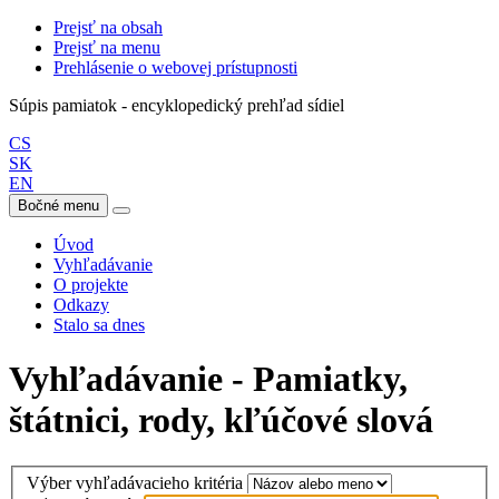
Prejsť na obsah
Prejsť na menu
Prehlásenie o webovej prístupnosti
Súpis pamiatok - encyklopedický prehľad sídiel
CS
SK
EN
Bočné menu
Úvod
Vyhľadávanie
O projekte
Odkazy
Stalo sa dnes
Vyhľadávanie - Pamiatky,
štátnici, rody, kľúčové slová
Výber vyhľadávacieho kritéria