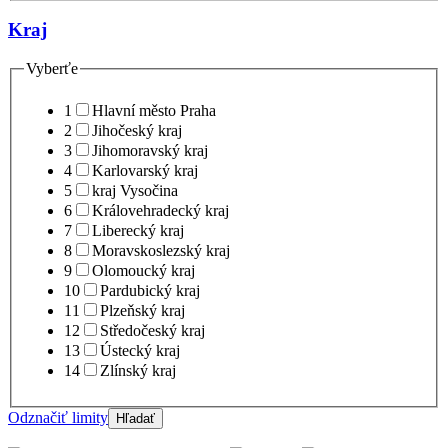
Kraj
Vyberťe
1
Hlavní město Praha
2
Jihočeský kraj
3
Jihomoravský kraj
4
Karlovarský kraj
5
kraj Vysočina
6
Královehradecký kraj
7
Liberecký kraj
8
Moravskoslezský kraj
9
Olomoucký kraj
10
Pardubický kraj
11
Plzeňský kraj
12
Středočeský kraj
13
Ústecký kraj
14
Zlínský kraj
Odznačiť limity
Hľadať