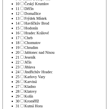
10
Český Krumlov
11
Děčín
12
Domažlice
13
Frýdek Místek
14
Havlíčkův Brod
15
Hodonín
16
Hradec Králové
17
Cheb
18
Chomutov
19
Chrudim
20
Jablonec nad Nisou
21
Jeseník
22
Jičín
23
Jihlava
24
Jindřichův Hradec
25
Karlovy Vary
26
Karviná
27
Kladno
28
Klatovy
29
Kolín
30
Kroměříž
31
Kutná Hora