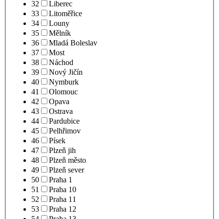
32
Liberec
33
Litoměřice
34
Louny
35
Mělník
36
Mladá Boleslav
37
Most
38
Náchod
39
Nový Jičín
40
Nymburk
41
Olomouc
42
Opava
43
Ostrava
44
Pardubice
45
Pelhřimov
46
Písek
47
Plzeň jih
48
Plzeň město
49
Plzeň sever
50
Praha 1
51
Praha 10
52
Praha 11
53
Praha 12
54
Praha 13