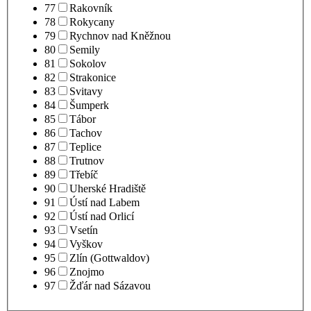
77
Rakovník
78
Rokycany
79
Rychnov nad Kněžnou
80
Semily
81
Sokolov
82
Strakonice
83
Svitavy
84
Šumperk
85
Tábor
86
Tachov
87
Teplice
88
Trutnov
89
Třebíč
90
Uherské Hradiště
91
Ústí nad Labem
92
Ústí nad Orlicí
93
Vsetín
94
Vyškov
95
Zlín (Gottwaldov)
96
Znojmo
97
Žďár nad Sázavou