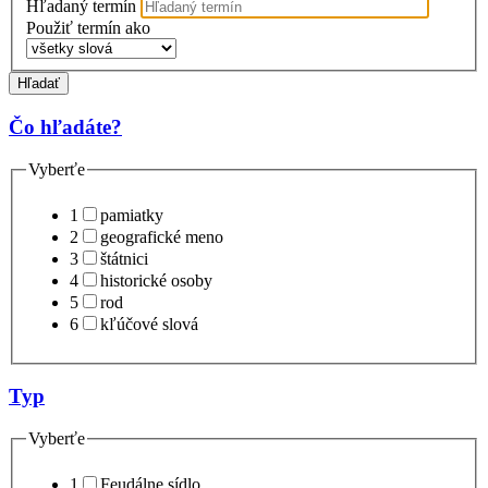
Hľadaný termín
Použiť termín ako
Hľadať
Čo hľadáte?
Vyberťe
1
pamiatky
2
geografické meno
3
štátnici
4
historické osoby
5
rod
6
kľúčové slová
Typ
Vyberťe
1
Feudálne sídlo