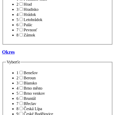
2
Hrad
3
Hradisko
4
Hrádok
5
Letohrádok
6
Palác
7
Pevnosť
8
Zámok
Okres
Vyberťe
1
Benešov
2
Beroun
3
Blansko
4
Brno město
5
Brno venkov
6
Bruntál
7
Břeclav
8
Česká Lípa
9
České Budějovice