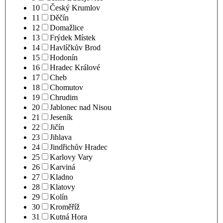
10
Český Krumlov
11
Děčín
12
Domažlice
13
Frýdek Místek
14
Havlíčkův Brod
15
Hodonín
16
Hradec Králové
17
Cheb
18
Chomutov
19
Chrudim
20
Jablonec nad Nisou
21
Jeseník
22
Jičín
23
Jihlava
24
Jindřichův Hradec
25
Karlovy Vary
26
Karviná
27
Kladno
28
Klatovy
29
Kolín
30
Kroměříž
31
Kutná Hora