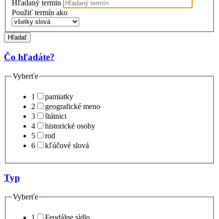
Hľadaný termín
Použiť termín ako
Hľadať
Čo hľadáte?
Vyberťe
1
pamiatky
2
geografické meno
3
štátnici
4
historické osoby
5
rod
6
kľúčové slová
Typ
Vyberťe
1
Feudálne sídlo