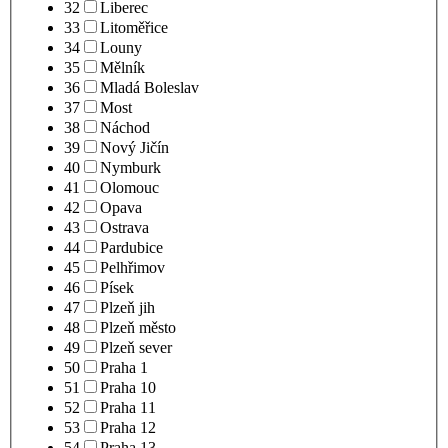
32
Liberec
33
Litoměřice
34
Louny
35
Mělník
36
Mladá Boleslav
37
Most
38
Náchod
39
Nový Jičín
40
Nymburk
41
Olomouc
42
Opava
43
Ostrava
44
Pardubice
45
Pelhřimov
46
Písek
47
Plzeň jih
48
Plzeň město
49
Plzeň sever
50
Praha 1
51
Praha 10
52
Praha 11
53
Praha 12
54
Praha 13