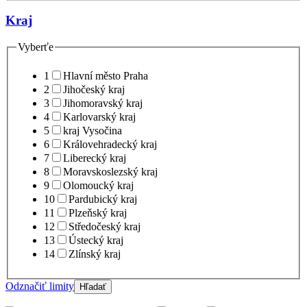
Kraj
Vyberťe
1
Hlavní město Praha
2
Jihočeský kraj
3
Jihomoravský kraj
4
Karlovarský kraj
5
kraj Vysočina
6
Královehradecký kraj
7
Liberecký kraj
8
Moravskoslezský kraj
9
Olomoucký kraj
10
Pardubický kraj
11
Plzeňský kraj
12
Středočeský kraj
13
Ústecký kraj
14
Zlínský kraj
Odznačiť limity
Hľadať