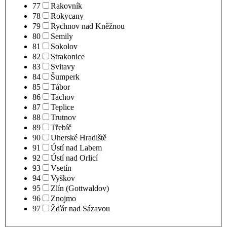
77
Rakovník
78
Rokycany
79
Rychnov nad Kněžnou
80
Semily
81
Sokolov
82
Strakonice
83
Svitavy
84
Šumperk
85
Tábor
86
Tachov
87
Teplice
88
Trutnov
89
Třebíč
90
Uherské Hradiště
91
Ústí nad Labem
92
Ústí nad Orlicí
93
Vsetín
94
Vyškov
95
Zlín (Gottwaldov)
96
Znojmo
97
Žďár nad Sázavou