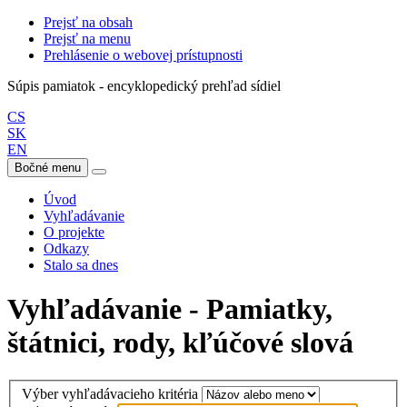
Prejsť na obsah
Prejsť na menu
Prehlásenie o webovej prístupnosti
Súpis pamiatok - encyklopedický prehľad sídiel
CS
SK
EN
Bočné menu
Úvod
Vyhľadávanie
O projekte
Odkazy
Stalo sa dnes
Vyhľadávanie - Pamiatky,
štátnici, rody, kľúčové slová
Výber vyhľadávacieho kritéria