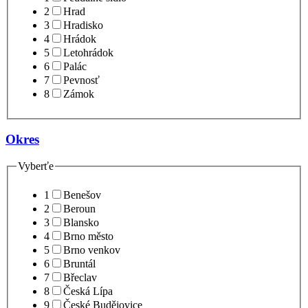
2
Hrad
3
Hradisko
4
Hrádok
5
Letohrádok
6
Palác
7
Pevnosť
8
Zámok
Okres
Vyberťe
1
Benešov
2
Beroun
3
Blansko
4
Brno město
5
Brno venkov
6
Bruntál
7
Břeclav
8
Česká Lípa
9
České Budějovice