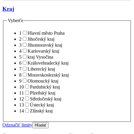
Kraj
Vyberťe
1
Hlavní město Praha
2
Jihočeský kraj
3
Jihomoravský kraj
4
Karlovarský kraj
5
kraj Vysočina
6
Královehradecký kraj
7
Liberecký kraj
8
Moravskoslezský kraj
9
Olomoucký kraj
10
Pardubický kraj
11
Plzeňský kraj
12
Středočeský kraj
13
Ústecký kraj
14
Zlínský kraj
Odznačiť limity
Hľadať