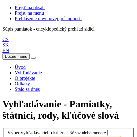
Prejsť na obsah
Prejsť na menu
Prehlásenie o webovej prístupnosti
Súpis pamiatok - encyklopedický prehľad sídiel
CS
SK
EN
Bočné menu
Úvod
Vyhľadávanie
O projekte
Odkazy
Stalo sa dnes
Vyhľadávanie - Pamiatky,
štátnici, rody, kľúčové slová
Výber vyhľadávacieho kritéria