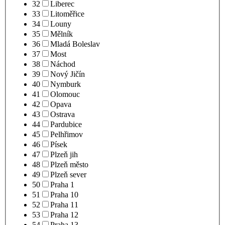
32
Liberec
33
Litoměřice
34
Louny
35
Mělník
36
Mladá Boleslav
37
Most
38
Náchod
39
Nový Jičín
40
Nymburk
41
Olomouc
42
Opava
43
Ostrava
44
Pardubice
45
Pelhřimov
46
Písek
47
Plzeň jih
48
Plzeň město
49
Plzeň sever
50
Praha 1
51
Praha 10
52
Praha 11
53
Praha 12
54
Praha 13