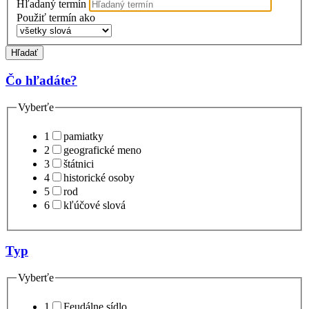
Hľadaný termín
Použiť termín ako
Hľadať
Čo hľadáte?
Vyberťe
1
pamiatky
2
geografické meno
3
štátnici
4
historické osoby
5
rod
6
kľúčové slová
Typ
Vyberťe
1
Feudálne sídlo