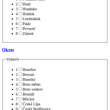
2
Hrad
3
Hradisko
4
Hrádok
5
Letohrádok
6
Palác
7
Pevnosť
8
Zámok
Okres
Vyberťe
1
Benešov
2
Beroun
3
Blansko
4
Brno město
5
Brno venkov
6
Bruntál
7
Břeclav
8
Česká Lípa
9
České Budějovice