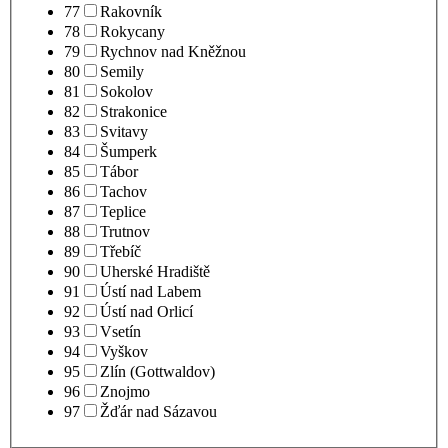
77
Rakovník
78
Rokycany
79
Rychnov nad Kněžnou
80
Semily
81
Sokolov
82
Strakonice
83
Svitavy
84
Šumperk
85
Tábor
86
Tachov
87
Teplice
88
Trutnov
89
Třebíč
90
Uherské Hradiště
91
Ústí nad Labem
92
Ústí nad Orlicí
93
Vsetín
94
Vyškov
95
Zlín (Gottwaldov)
96
Znojmo
97
Žďár nad Sázavou