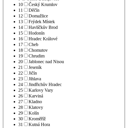
10
Český Krumlov
11
Děčín
12
Domažlice
13
Frýdek Místek
14
Havlíčkův Brod
15
Hodonín
16
Hradec Králové
17
Cheb
18
Chomutov
19
Chrudim
20
Jablonec nad Nisou
21
Jeseník
22
Jičín
23
Jihlava
24
Jindřichův Hradec
25
Karlovy Vary
26
Karviná
27
Kladno
28
Klatovy
29
Kolín
30
Kroměříž
31
Kutná Hora