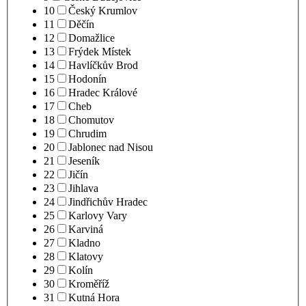
10
Český Krumlov
11
Děčín
12
Domažlice
13
Frýdek Místek
14
Havlíčkův Brod
15
Hodonín
16
Hradec Králové
17
Cheb
18
Chomutov
19
Chrudim
20
Jablonec nad Nisou
21
Jeseník
22
Jičín
23
Jihlava
24
Jindřichův Hradec
25
Karlovy Vary
26
Karviná
27
Kladno
28
Klatovy
29
Kolín
30
Kroměříž
31
Kutná Hora