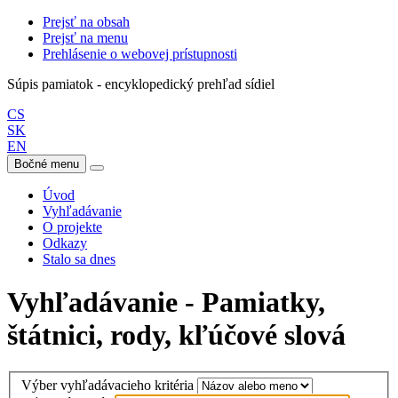
Prejsť na obsah
Prejsť na menu
Prehlásenie o webovej prístupnosti
Súpis pamiatok - encyklopedický prehľad sídiel
CS
SK
EN
Bočné menu
Úvod
Vyhľadávanie
O projekte
Odkazy
Stalo sa dnes
Vyhľadávanie - Pamiatky,
štátnici, rody, kľúčové slová
Výber vyhľadávacieho kritéria