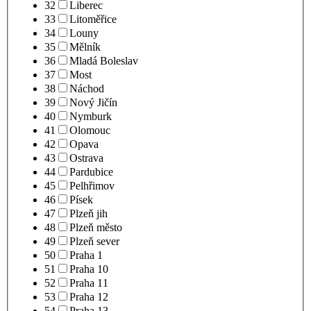
32
Liberec
33
Litoměřice
34
Louny
35
Mělník
36
Mladá Boleslav
37
Most
38
Náchod
39
Nový Jičín
40
Nymburk
41
Olomouc
42
Opava
43
Ostrava
44
Pardubice
45
Pelhřimov
46
Písek
47
Plzeň jih
48
Plzeň město
49
Plzeň sever
50
Praha 1
51
Praha 10
52
Praha 11
53
Praha 12
54
Praha 13