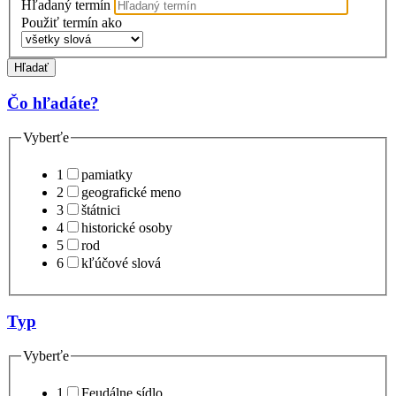
Hľadaný termín
Použiť termín ako
Hľadať
Čo hľadáte?
Vyberťe
1
pamiatky
2
geografické meno
3
štátnici
4
historické osoby
5
rod
6
kľúčové slová
Typ
Vyberťe
1
Feudálne sídlo