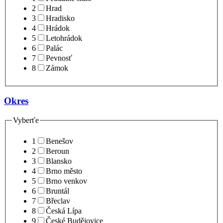
2
Hrad
3
Hradisko
4
Hrádok
5
Letohrádok
6
Palác
7
Pevnosť
8
Zámok
Okres
Vyberťe
1
Benešov
2
Beroun
3
Blansko
4
Brno město
5
Brno venkov
6
Bruntál
7
Břeclav
8
Česká Lípa
9
České Budějovice