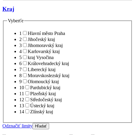
Kraj
Vyberťe
1
Hlavní město Praha
2
Jihočeský kraj
3
Jihomoravský kraj
4
Karlovarský kraj
5
kraj Vysočina
6
Královehradecký kraj
7
Liberecký kraj
8
Moravskoslezský kraj
9
Olomoucký kraj
10
Pardubický kraj
11
Plzeňský kraj
12
Středočeský kraj
13
Ústecký kraj
14
Zlínský kraj
Odznačiť limity
Hľadať