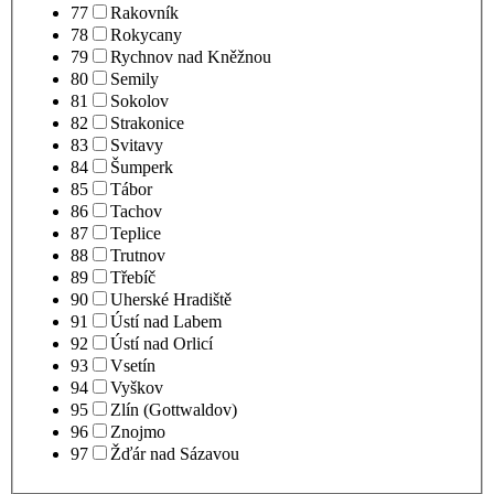
77
Rakovník
78
Rokycany
79
Rychnov nad Kněžnou
80
Semily
81
Sokolov
82
Strakonice
83
Svitavy
84
Šumperk
85
Tábor
86
Tachov
87
Teplice
88
Trutnov
89
Třebíč
90
Uherské Hradiště
91
Ústí nad Labem
92
Ústí nad Orlicí
93
Vsetín
94
Vyškov
95
Zlín (Gottwaldov)
96
Znojmo
97
Žďár nad Sázavou