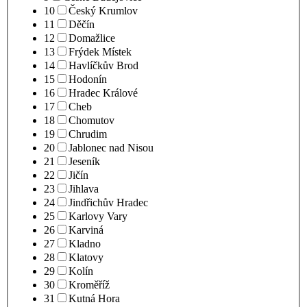
10
Český Krumlov
11
Děčín
12
Domažlice
13
Frýdek Místek
14
Havlíčkův Brod
15
Hodonín
16
Hradec Králové
17
Cheb
18
Chomutov
19
Chrudim
20
Jablonec nad Nisou
21
Jeseník
22
Jičín
23
Jihlava
24
Jindřichův Hradec
25
Karlovy Vary
26
Karviná
27
Kladno
28
Klatovy
29
Kolín
30
Kroměříž
31
Kutná Hora