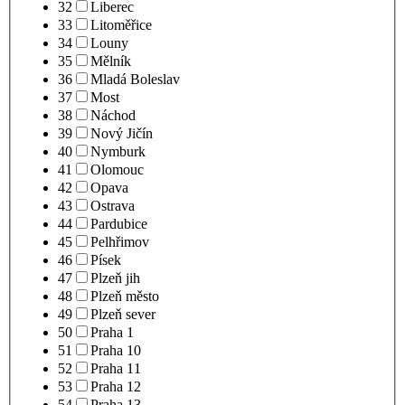
32
Liberec
33
Litoměřice
34
Louny
35
Mělník
36
Mladá Boleslav
37
Most
38
Náchod
39
Nový Jičín
40
Nymburk
41
Olomouc
42
Opava
43
Ostrava
44
Pardubice
45
Pelhřimov
46
Písek
47
Plzeň jih
48
Plzeň město
49
Plzeň sever
50
Praha 1
51
Praha 10
52
Praha 11
53
Praha 12
54
Praha 13