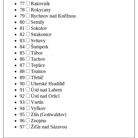
77
Rakovník
78
Rokycany
79
Rychnov nad Kněžnou
80
Semily
81
Sokolov
82
Strakonice
83
Svitavy
84
Šumperk
85
Tábor
86
Tachov
87
Teplice
88
Trutnov
89
Třebíč
90
Uherské Hradiště
91
Ústí nad Labem
92
Ústí nad Orlicí
93
Vsetín
94
Vyškov
95
Zlín (Gottwaldov)
96
Znojmo
97
Žďár nad Sázavou