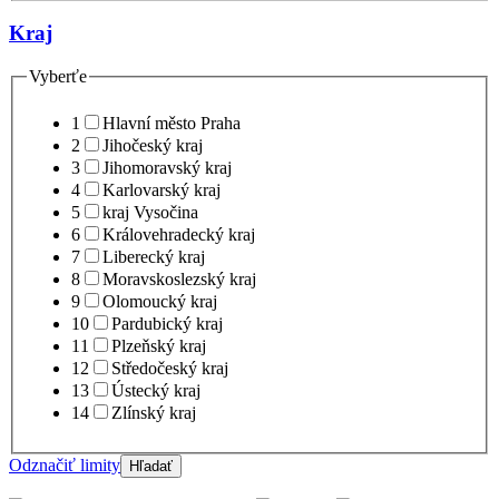
Kraj
Vyberťe
1
Hlavní město Praha
2
Jihočeský kraj
3
Jihomoravský kraj
4
Karlovarský kraj
5
kraj Vysočina
6
Královehradecký kraj
7
Liberecký kraj
8
Moravskoslezský kraj
9
Olomoucký kraj
10
Pardubický kraj
11
Plzeňský kraj
12
Středočeský kraj
13
Ústecký kraj
14
Zlínský kraj
Odznačiť limity
Hľadať