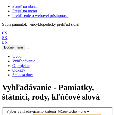
Prejsť na obsah
Prejsť na menu
Prehlásenie o webovej prístupnosti
Súpis pamiatok - encyklopedický prehľad sídiel
CS
SK
EN
Bočné menu
Úvod
Vyhľadávanie
O projekte
Odkazy
Stalo sa dnes
Vyhľadávanie - Pamiatky,
štátnici, rody, kľúčové slová
Výber vyhľadávacieho kritéria