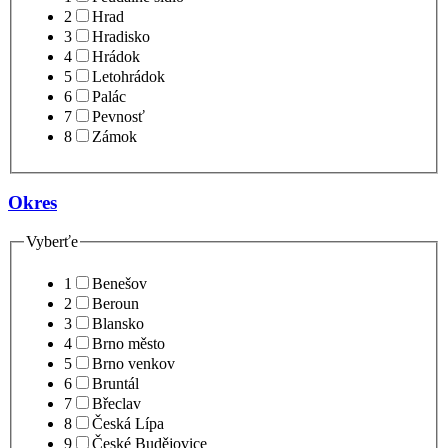
2
Hrad
3
Hradisko
4
Hrádok
5
Letohrádok
6
Palác
7
Pevnosť
8
Zámok
Okres
Vyberťe
1
Benešov
2
Beroun
3
Blansko
4
Brno město
5
Brno venkov
6
Bruntál
7
Břeclav
8
Česká Lípa
9
České Budějovice