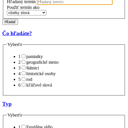
Hľadaný termín
Použiť termín ako
Hľadať
Čo hľadáte?
Vyberťe
1
pamiatky
2
geografické meno
3
štátnici
4
historické osoby
5
rod
6
kľúčové slová
Typ
Vyberťe
1
Feudálne sídlo