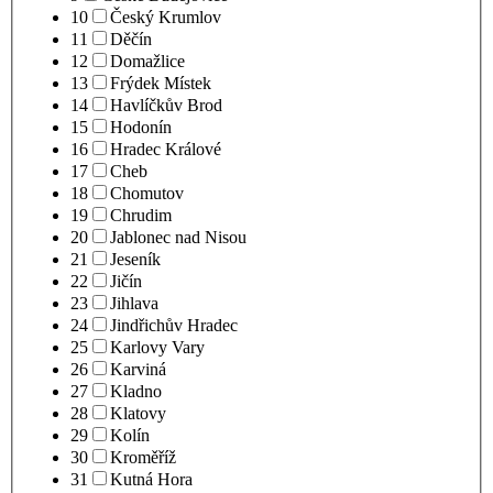
10
Český Krumlov
11
Děčín
12
Domažlice
13
Frýdek Místek
14
Havlíčkův Brod
15
Hodonín
16
Hradec Králové
17
Cheb
18
Chomutov
19
Chrudim
20
Jablonec nad Nisou
21
Jeseník
22
Jičín
23
Jihlava
24
Jindřichův Hradec
25
Karlovy Vary
26
Karviná
27
Kladno
28
Klatovy
29
Kolín
30
Kroměříž
31
Kutná Hora