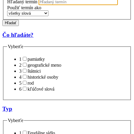
Hľadaný termín
Použiť termín ako
Hľadať
Čo hľadáte?
Vyberťe
1
pamiatky
2
geografické meno
3
štátnici
4
historické osoby
5
rod
6
kľúčové slová
Typ
Vyberťe
1
Feudálne sídlo