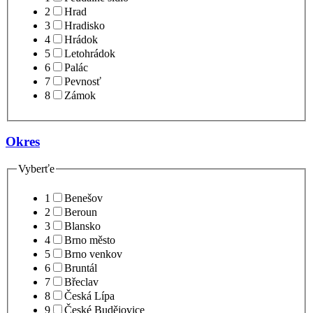
2
Hrad
3
Hradisko
4
Hrádok
5
Letohrádok
6
Palác
7
Pevnosť
8
Zámok
Okres
Vyberťe
1
Benešov
2
Beroun
3
Blansko
4
Brno město
5
Brno venkov
6
Bruntál
7
Břeclav
8
Česká Lípa
9
České Budějovice