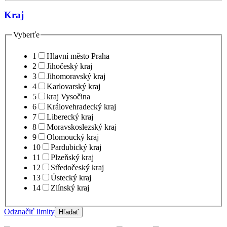
Kraj
Vyberťe
1
Hlavní město Praha
2
Jihočeský kraj
3
Jihomoravský kraj
4
Karlovarský kraj
5
kraj Vysočina
6
Královehradecký kraj
7
Liberecký kraj
8
Moravskoslezský kraj
9
Olomoucký kraj
10
Pardubický kraj
11
Plzeňský kraj
12
Středočeský kraj
13
Ústecký kraj
14
Zlínský kraj
Odznačiť limity
Hľadať