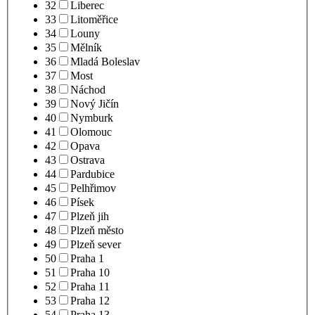
32
Liberec
33
Litoměřice
34
Louny
35
Mělník
36
Mladá Boleslav
37
Most
38
Náchod
39
Nový Jičín
40
Nymburk
41
Olomouc
42
Opava
43
Ostrava
44
Pardubice
45
Pelhřimov
46
Písek
47
Plzeň jih
48
Plzeň město
49
Plzeň sever
50
Praha 1
51
Praha 10
52
Praha 11
53
Praha 12
54
Praha 13