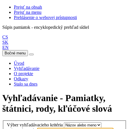
Prejsť na obsah
Prejsť na menu
Prehlásenie o webovej prístupnosti
Súpis pamiatok - encyklopedický prehľad sídiel
CS
SK
EN
Bočné menu
Úvod
Vyhľadávanie
O projekte
Odkazy
Stalo sa dnes
Vyhľadávanie - Pamiatky,
štátnici, rody, kľúčové slová
Výber vyhľadávacieho kritéria