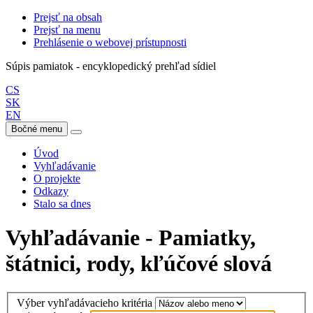
Prejsť na obsah
Prejsť na menu
Prehlásenie o webovej prístupnosti
Súpis pamiatok - encyklopedický prehľad sídiel
CS
SK
EN
Bočné menu
Úvod
Vyhľadávanie
O projekte
Odkazy
Stalo sa dnes
Vyhľadávanie - Pamiatky,
štátnici, rody, kľúčové slová
Výber vyhľadávacieho kritéria