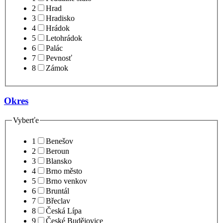
2
Hrad
3
Hradisko
4
Hrádok
5
Letohrádok
6
Palác
7
Pevnosť
8
Zámok
Okres
Vyberťe
1
Benešov
2
Beroun
3
Blansko
4
Brno město
5
Brno venkov
6
Bruntál
7
Břeclav
8
Česká Lípa
9
České Budějovice