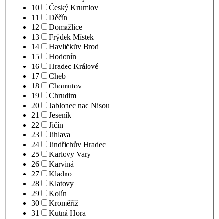
10
Český Krumlov
11
Děčín
12
Domažlice
13
Frýdek Místek
14
Havlíčkův Brod
15
Hodonín
16
Hradec Králové
17
Cheb
18
Chomutov
19
Chrudim
20
Jablonec nad Nisou
21
Jeseník
22
Jičín
23
Jihlava
24
Jindřichův Hradec
25
Karlovy Vary
26
Karviná
27
Kladno
28
Klatovy
29
Kolín
30
Kroměříž
31
Kutná Hora