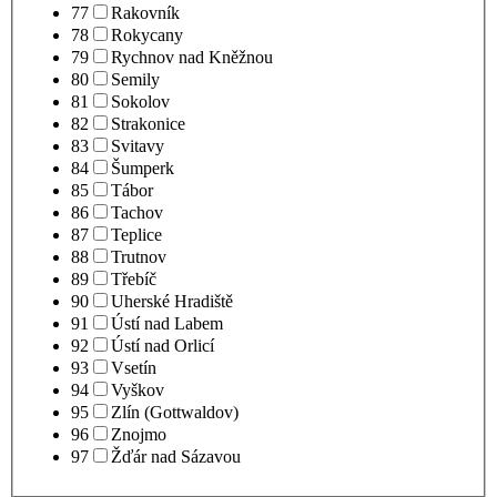
77
Rakovník
78
Rokycany
79
Rychnov nad Kněžnou
80
Semily
81
Sokolov
82
Strakonice
83
Svitavy
84
Šumperk
85
Tábor
86
Tachov
87
Teplice
88
Trutnov
89
Třebíč
90
Uherské Hradiště
91
Ústí nad Labem
92
Ústí nad Orlicí
93
Vsetín
94
Vyškov
95
Zlín (Gottwaldov)
96
Znojmo
97
Žďár nad Sázavou