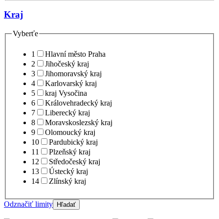
Kraj
Vyberťe
1
Hlavní město Praha
2
Jihočeský kraj
3
Jihomoravský kraj
4
Karlovarský kraj
5
kraj Vysočina
6
Královehradecký kraj
7
Liberecký kraj
8
Moravskoslezský kraj
9
Olomoucký kraj
10
Pardubický kraj
11
Plzeňský kraj
12
Středočeský kraj
13
Ústecký kraj
14
Zlínský kraj
Odznačiť limity
Hľadať