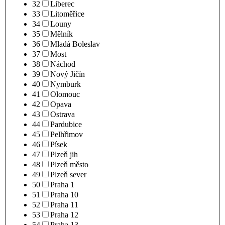
32
Liberec
33
Litoměřice
34
Louny
35
Mělník
36
Mladá Boleslav
37
Most
38
Náchod
39
Nový Jičín
40
Nymburk
41
Olomouc
42
Opava
43
Ostrava
44
Pardubice
45
Pelhřimov
46
Písek
47
Plzeň jih
48
Plzeň město
49
Plzeň sever
50
Praha 1
51
Praha 10
52
Praha 11
53
Praha 12
54
Praha 13