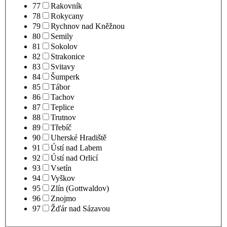
77
Rakovník
78
Rokycany
79
Rychnov nad Kněžnou
80
Semily
81
Sokolov
82
Strakonice
83
Svitavy
84
Šumperk
85
Tábor
86
Tachov
87
Teplice
88
Trutnov
89
Třebíč
90
Uherské Hradiště
91
Ústí nad Labem
92
Ústí nad Orlicí
93
Vsetín
94
Vyškov
95
Zlín (Gottwaldov)
96
Znojmo
97
Žďár nad Sázavou