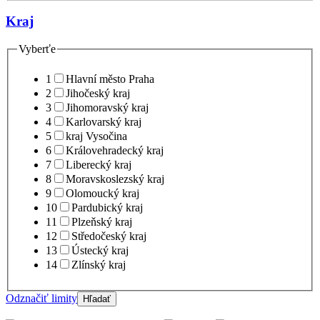
Kraj
Vyberťe
1
Hlavní město Praha
2
Jihočeský kraj
3
Jihomoravský kraj
4
Karlovarský kraj
5
kraj Vysočina
6
Královehradecký kraj
7
Liberecký kraj
8
Moravskoslezský kraj
9
Olomoucký kraj
10
Pardubický kraj
11
Plzeňský kraj
12
Středočeský kraj
13
Ústecký kraj
14
Zlínský kraj
Odznačiť limity
Hľadať