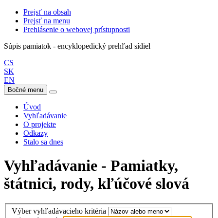
Prejsť na obsah
Prejsť na menu
Prehlásenie o webovej prístupnosti
Súpis pamiatok - encyklopedický prehľad sídiel
CS
SK
EN
Bočné menu
Úvod
Vyhľadávanie
O projekte
Odkazy
Stalo sa dnes
Vyhľadávanie - Pamiatky,
štátnici, rody, kľúčové slová
Výber vyhľadávacieho kritéria