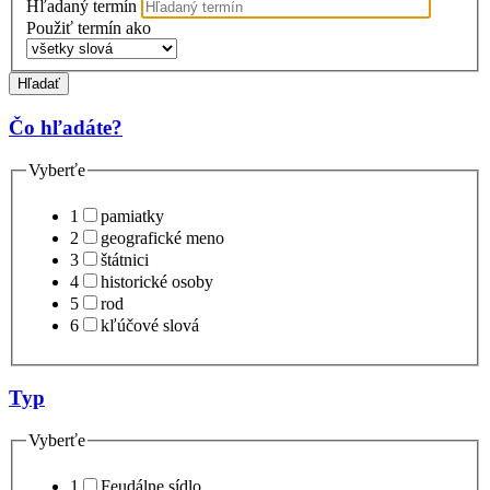
Hľadaný termín
Použiť termín ako
Hľadať
Čo hľadáte?
Vyberťe
1
pamiatky
2
geografické meno
3
štátnici
4
historické osoby
5
rod
6
kľúčové slová
Typ
Vyberťe
1
Feudálne sídlo