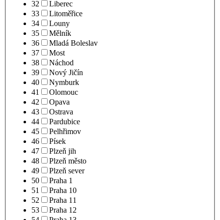
32
Liberec
33
Litoměřice
34
Louny
35
Mělník
36
Mladá Boleslav
37
Most
38
Náchod
39
Nový Jičín
40
Nymburk
41
Olomouc
42
Opava
43
Ostrava
44
Pardubice
45
Pelhřimov
46
Písek
47
Plzeň jih
48
Plzeň město
49
Plzeň sever
50
Praha 1
51
Praha 10
52
Praha 11
53
Praha 12
54
Praha 13