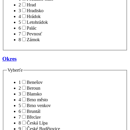
2
Hrad
3
Hradisko
4
Hrádok
5
Letohrádok
6
Palác
7
Pevnosť
8
Zámok
Okres
Vyberťe
1
Benešov
2
Beroun
3
Blansko
4
Brno město
5
Brno venkov
6
Bruntál
7
Břeclav
8
Česká Lípa
9
České Budějovice