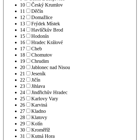
10
Český Krumlov
11
Děčín
12
Domažlice
13
Frýdek Místek
14
Havlíčkův Brod
15
Hodonín
16
Hradec Králové
17
Cheb
18
Chomutov
19
Chrudim
20
Jablonec nad Nisou
21
Jeseník
22
Jičín
23
Jihlava
24
Jindřichův Hradec
25
Karlovy Vary
26
Karviná
27
Kladno
28
Klatovy
29
Kolín
30
Kroměříž
31
Kutná Hora