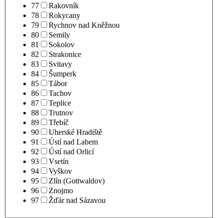
77
Rakovník
78
Rokycany
79
Rychnov nad Kněžnou
80
Semily
81
Sokolov
82
Strakonice
83
Svitavy
84
Šumperk
85
Tábor
86
Tachov
87
Teplice
88
Trutnov
89
Třebíč
90
Uherské Hradiště
91
Ústí nad Labem
92
Ústí nad Orlicí
93
Vsetín
94
Vyškov
95
Zlín (Gottwaldov)
96
Znojmo
97
Žďár nad Sázavou