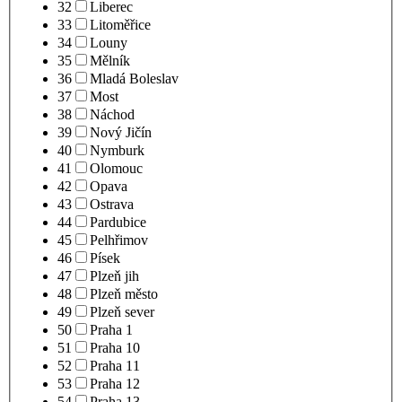
32
Liberec
33
Litoměřice
34
Louny
35
Mělník
36
Mladá Boleslav
37
Most
38
Náchod
39
Nový Jičín
40
Nymburk
41
Olomouc
42
Opava
43
Ostrava
44
Pardubice
45
Pelhřimov
46
Písek
47
Plzeň jih
48
Plzeň město
49
Plzeň sever
50
Praha 1
51
Praha 10
52
Praha 11
53
Praha 12
54
Praha 13