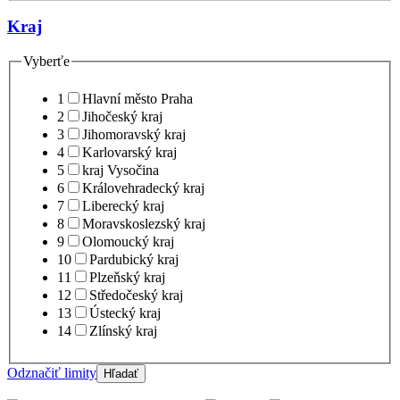
Kraj
Vyberťe
1
Hlavní město Praha
2
Jihočeský kraj
3
Jihomoravský kraj
4
Karlovarský kraj
5
kraj Vysočina
6
Královehradecký kraj
7
Liberecký kraj
8
Moravskoslezský kraj
9
Olomoucký kraj
10
Pardubický kraj
11
Plzeňský kraj
12
Středočeský kraj
13
Ústecký kraj
14
Zlínský kraj
Odznačiť limity
Hľadať