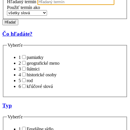
Hľadaný termín
Použiť termín ako
Hľadať
Čo hľadáte?
Vyberťe
1
pamiatky
2
geografické meno
3
štátnici
4
historické osoby
5
rod
6
kľúčové slová
Typ
Vyberťe
1
Feudálne sídlo