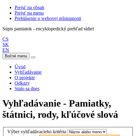
Prejsť na obsah
Prejsť na menu
Prehlásenie o webovej prístupnosti
Súpis pamiatok - encyklopedický prehľad sídiel
CS
SK
EN
Bočné menu
Úvod
Vyhľadávanie
O projekte
Odkazy
Stalo sa dnes
Vyhľadávanie - Pamiatky,
štátnici, rody, kľúčové slová
Výber vyhľadávacieho kritéria