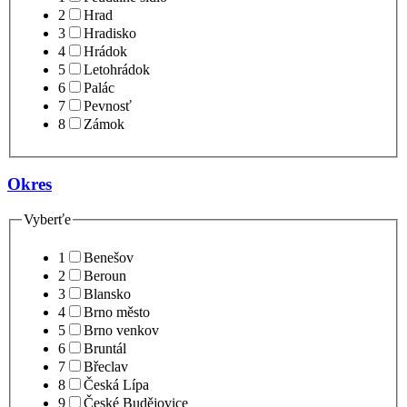
2
Hrad
3
Hradisko
4
Hrádok
5
Letohrádok
6
Palác
7
Pevnosť
8
Zámok
Okres
Vyberťe
1
Benešov
2
Beroun
3
Blansko
4
Brno město
5
Brno venkov
6
Bruntál
7
Břeclav
8
Česká Lípa
9
České Budějovice