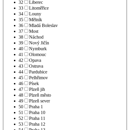
32
Liberec
33
Litoměřice
34
Louny
35
Mělník
36
Mladá Boleslav
37
Most
38
Náchod
39
Nový Jičín
40
Nymburk
41
Olomouc
42
Opava
43
Ostrava
44
Pardubice
45
Pelhřimov
46
Písek
47
Plzeň jih
48
Plzeň město
49
Plzeň sever
50
Praha 1
51
Praha 10
52
Praha 11
53
Praha 12
54
Praha 13