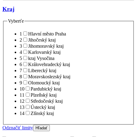
Kraj
Vyberťe
1
Hlavní město Praha
2
Jihočeský kraj
3
Jihomoravský kraj
4
Karlovarský kraj
5
kraj Vysočina
6
Královehradecký kraj
7
Liberecký kraj
8
Moravskoslezský kraj
9
Olomoucký kraj
10
Pardubický kraj
11
Plzeňský kraj
12
Středočeský kraj
13
Ústecký kraj
14
Zlínský kraj
Odznačiť limity
Hľadať