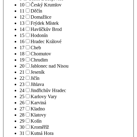
10
Český Krumlov
11
Děčín
12
Domažlice
13
Frýdek Místek
14
Havlíčkův Brod
15
Hodonín
16
Hradec Králové
17
Cheb
18
Chomutov
19
Chrudim
20
Jablonec nad Nisou
21
Jeseník
22
Jičín
23
Jihlava
24
Jindřichův Hradec
25
Karlovy Vary
26
Karviná
27
Kladno
28
Klatovy
29
Kolín
30
Kroměříž
31
Kutná Hora