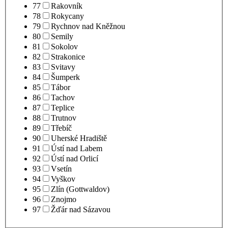
77
Rakovník
78
Rokycany
79
Rychnov nad Kněžnou
80
Semily
81
Sokolov
82
Strakonice
83
Svitavy
84
Šumperk
85
Tábor
86
Tachov
87
Teplice
88
Trutnov
89
Třebíč
90
Uherské Hradiště
91
Ústí nad Labem
92
Ústí nad Orlicí
93
Vsetín
94
Vyškov
95
Zlín (Gottwaldov)
96
Znojmo
97
Žďár nad Sázavou