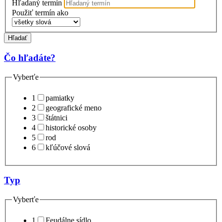
Hľadaný termín
Použiť termín ako
Hľadať
Čo hľadáte?
Vyberťe
1
pamiatky
2
geografické meno
3
štátnici
4
historické osoby
5
rod
6
kľúčové slová
Typ
Vyberťe
1
Feudálne sídlo