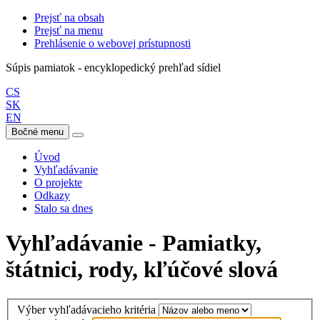
Prejsť na obsah
Prejsť na menu
Prehlásenie o webovej prístupnosti
Súpis pamiatok - encyklopedický prehľad sídiel
CS
SK
EN
Bočné menu
Úvod
Vyhľadávanie
O projekte
Odkazy
Stalo sa dnes
Vyhľadávanie - Pamiatky,
štátnici, rody, kľúčové slová
Výber vyhľadávacieho kritéria