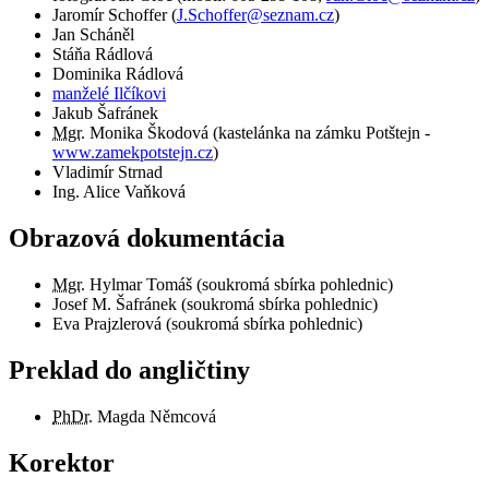
Jaromír Schoffer
(
J.Schoffer@seznam.cz
)
Jan Scháněl
Stáňa Rádlová
Dominika Rádlová
manželé Ilčíkovi
Jakub Šafránek
Mgr.
Monika Škodová (kastelánka na zámku Potštejn -
www.zamekpotstejn.cz
)
Vladimír Strnad
Ing. Alice Vaňková
Obrazová dokumentácia
Mgr.
Hylmar Tomáš (soukromá sbírka pohlednic)
Josef M. Šafránek (soukromá sbírka pohlednic)
Eva Prajzlerová (soukromá sbírka pohlednic)
Preklad do angličtiny
PhDr.
Magda Němcová
Korektor