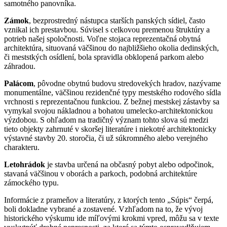
samotného panovníka.
Zámok
, bezprostredný nástupca starších panských sídiel, často
vznikal ich prestavbou. Súvisel s celkovou premenou štruktúry a
potrieb našej spoločnosti. Voľne stojaca reprezentačná obytná
architektúra, situovaná väčšinou do najbližšieho okolia dedinských,
či meststkých osídlení, bola spravidla obklopená parkom alebo
záhradou.
Palácom
, pôvodne obytnú budovu stredovekých hradov, nazývame
monumentálne, väčšinou rezidenčné typy mestského rodového sídla
vrchnosti s reprezentačnou funkciou. Z bežnej mestskej zástavby sa
vymykal svojou nákladnou a bohatou umelecko-architektonickou
výzdobou. S ohľadom na tradičný význam tohto slova sú medzi
tieto objekty zahrnuté v skoršej literatúre i niekotré architektonicky
výstavné stavby 20. storočia, či už súkromného alebo verejného
charakteru.
Letohrádok
je stavba určená na občasný pobyt alebo odpočinok,
stavaná väčšinou v oborách a parkoch, podobná architektúre
zámockého typu.
Informácie z prameňov a literatúry, z ktorých tento „Súpis“ čerpá,
boli dokladne vybrané a zostavené. Vzhľadom na to, že vývoj
historického výskumu ide míľovými krokmi vpred, môžu sa v texte