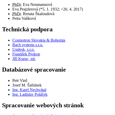
PhDr.
Eva Neumannová
Eva Prajzlerová (*5. 1. 1932; +26. 4. 2017)
PhDr.
Renata Škaloudová
Petra Vaňková
Technická podpora
Cosmotron Slovakia & Bohemia
Bach systems s.r.o.
Undesk, s.r.o.
František Prokop
Jiří Kuruc, ml.
Databázové spracovanie
Petr Vinš
Josef M. Šafránek
Ing. Karel Nechvátal
Ing. Ladislav Poláček
Spracovanie webových stránok