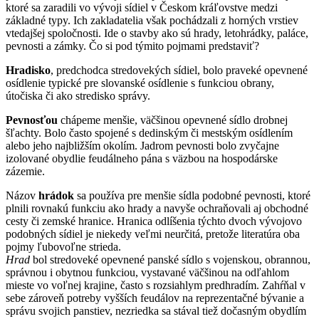
ktoré sa zaradili vo vývoji sídiel v Českom kráľovstve medzi
základné typy. Ich zakladatelia však pochádzali z horných vrstiev
vtedajšej spoločnosti. Ide o stavby ako sú hrady, letohrádky, paláce,
pevnosti a zámky. Čo si pod týmito pojmami predstaviť?
Hradisko
, predchodca stredovekých sídiel, bolo praveké opevnené
osídlenie typické pre slovanské osídlenie s funkciou obrany,
útočiska či ako stredisko správy.
Pevnosťou
chápeme menšie, väčšinou opevnené sídlo drobnej
šľachty. Bolo často spojené s dedinským či mestským osídlením
alebo jeho najbližším okolím. Jadrom pevnosti bolo zvyčajne
izolované obydlie feudálneho pána s väzbou na hospodárske
zázemie.
Názov
hrádok
sa používa pre menšie sídla podobné pevnosti, ktoré
plnili rovnakú funkciu ako hrady a navyše ochraňovali aj obchodné
cesty či zemské hranice. Hranica odlíšenia týchto dvoch vývojovo
podobných sídiel je niekedy veľmi neurčitá, pretože literatúra oba
pojmy ľubovoľne strieda.
Hrad
bol stredoveké opevnené panské sídlo s vojenskou, obrannou,
správnou i obytnou funkciou, vystavané väčšinou na odľahlom
mieste vo voľnej krajine, často s rozsiahlym predhradím. Zahŕňal v
sebe zároveň potreby vyšších feudálov na reprezentačné bývanie a
správu svojich panstiev, nezriedka sa stával tiež dočasným obydlím