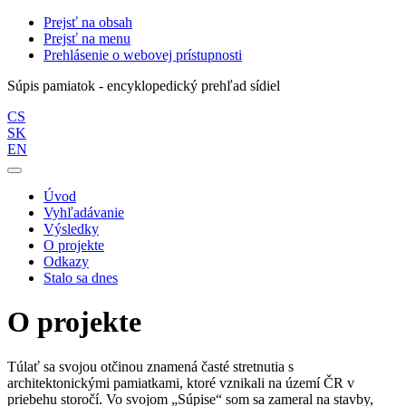
Prejsť na obsah
Prejsť na menu
Prehlásenie o webovej prístupnosti
Súpis pamiatok - encyklopedický prehľad sídiel
CS
SK
EN
Úvod
Vyhľadávanie
Výsledky
O projekte
Odkazy
Stalo sa dnes
O projekte
Túlať sa svojou otčinou znamená časté stretnutia s
architektonickými pamiatkami, ktoré vznikali na území ČR v
priebehu storočí. Vo svojom „Súpise“ som sa zameral na stavby,