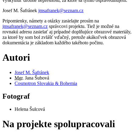
vyskytnúť drobné nepresnosti, za ktoré sa týmto ospravedlňujem.
Josef M. Šafránek
jmsafranek@seznam.cz
Pripomienky, námety a otázky zasielajte prosím na
jmsafranek@seznam.cz
správcovi projektu. Tiež je možné na
rovnakú adresu zasielať aj prípadné doplňujúce obrazové materiály,
za ktoré by som bol zvlášť vďačný, pretože akákoľvek obrazová
dokumentácia je základom každého takéhoto počinu.
Autori
Josef M. Šafránek
Mgr.
Jana Šubová
Cosmotron Slovakia & Bohemia
Fotograf
Helena Šulcová
Na projekte spolupracovali