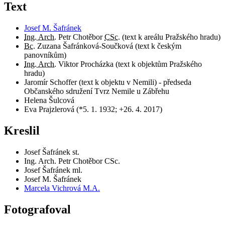
Text
Josef M. Šafránek
Ing. Arch.
Petr Chotěbor
CSc.
(text k areálu Pražského hradu)
Bc.
Zuzana Šafránková-Součková (text k českým
panovníkům)
Ing. Arch.
Viktor Procházka (text k objektům Pražského
hradu)
Jaromír Schoffer (text k objektu v Nemili) - předseda
Občanského sdružení Tvrz Nemile u Zábřehu
Helena Šulcová
Eva Prajzlerová (*5. 1. 1932; +26. 4. 2017)
Kreslil
Josef Šafránek st.
Ing. Arch. Petr Chotěbor CSc.
Josef Šafránek ml.
Josef M. Šafránek
Marcela Vichrová M.A.
Fotografoval