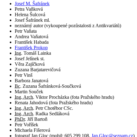
Josef M. Šafránek
Petra Vaňková
Helena Šulcová
Josef Šafránek ml.
neznámý autor (vykoupené pozůstalosti z Antikvariátů)
Petr Vaňata
Andrea Vaňatová
František Habada
František Prokop
Ing.
Tomáš Lainka
Josef Jelínek st.
Věra Zajíčková
Zuzana Barjatarevičová
Petr Vinš
Barbora Janatová
Bc.
Zuzana Šafránková-Součková
Martin Souček
Ing. Arch.
Viktor Procházka (fota Pražského hradu)
Renata Jahodová (fota Pražského hradu)
Ing. Arch.
Petr Chotěbor CSc.
Ing. Arch.
Radka Sedláková
PhDr.
Jiří Bartoň
Petr Voříšek
Michaela Fišerová
fotograf
Jan Gloc
(
mobil:
605 299 108
,
Jan.Gloc@seznam.cz
)