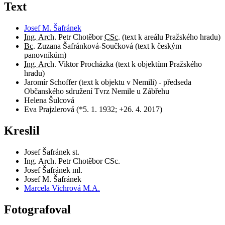
Text
Josef M. Šafránek
Ing. Arch.
Petr Chotěbor
CSc.
(text k areálu Pražského hradu)
Bc.
Zuzana Šafránková-Součková (text k českým
panovníkům)
Ing. Arch.
Viktor Procházka (text k objektům Pražského
hradu)
Jaromír Schoffer (text k objektu v Nemili) - předseda
Občanského sdružení Tvrz Nemile u Zábřehu
Helena Šulcová
Eva Prajzlerová (*5. 1. 1932; +26. 4. 2017)
Kreslil
Josef Šafránek st.
Ing. Arch. Petr Chotěbor CSc.
Josef Šafránek ml.
Josef M. Šafránek
Marcela Vichrová M.A.
Fotografoval