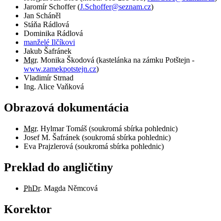
Jaromír Schoffer
(
J.Schoffer@seznam.cz
)
Jan Scháněl
Stáňa Rádlová
Dominika Rádlová
manželé Ilčíkovi
Jakub Šafránek
Mgr.
Monika Škodová (kastelánka na zámku Potštejn -
www.zamekpotstejn.cz
)
Vladimír Strnad
Ing. Alice Vaňková
Obrazová dokumentácia
Mgr.
Hylmar Tomáš (soukromá sbírka pohlednic)
Josef M. Šafránek (soukromá sbírka pohlednic)
Eva Prajzlerová (soukromá sbírka pohlednic)
Preklad do angličtiny
PhDr.
Magda Němcová
Korektor