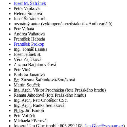
Josef M. Šafránek
Petra Vaňková
Helena Šulcová
Josef Šafránek ml.
neznámý autor (vykoupené pozůstalosti z Antikvariátů)
Petr Vaňata
Andrea Vaňatová
František Habada
František Prokop
Ing.
Tomáš Lainka
Josef Jelínek st.
Věra Zajíčková
Zuzana Barjatarevičová
Petr Vinš
Barbora Janatová
Bc.
Zuzana Šafránková-Součková
Martin Souček
Ing. Arch.
Viktor Procházka (fota Pražského hradu)
Renata Jahodová (fota Pražského hradu)
Ing. Arch.
Petr Chotěbor CSc.
Ing. Arch.
Radka Sedláková
PhDr.
Jiří Bartoň
Petr Voříšek
Michaela Fišerová
fotograf
Jan Gloc
(
mobil:
605 299 108
,
Jan.Gloc@seznam.cz
)