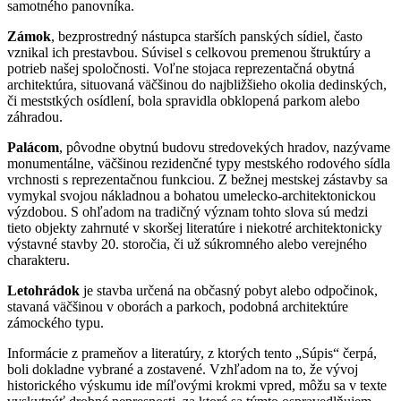
samotného panovníka.
Zámok
, bezprostredný nástupca starších panských sídiel, často
vznikal ich prestavbou. Súvisel s celkovou premenou štruktúry a
potrieb našej spoločnosti. Voľne stojaca reprezentačná obytná
architektúra, situovaná väčšinou do najbližšieho okolia dedinských,
či meststkých osídlení, bola spravidla obklopená parkom alebo
záhradou.
Palácom
, pôvodne obytnú budovu stredovekých hradov, nazývame
monumentálne, väčšinou rezidenčné typy mestského rodového sídla
vrchnosti s reprezentačnou funkciou. Z bežnej mestskej zástavby sa
vymykal svojou nákladnou a bohatou umelecko-architektonickou
výzdobou. S ohľadom na tradičný význam tohto slova sú medzi
tieto objekty zahrnuté v skoršej literatúre i niekotré architektonicky
výstavné stavby 20. storočia, či už súkromného alebo verejného
charakteru.
Letohrádok
je stavba určená na občasný pobyt alebo odpočinok,
stavaná väčšinou v oborách a parkoch, podobná architektúre
zámockého typu.
Informácie z prameňov a literatúry, z ktorých tento „Súpis“ čerpá,
boli dokladne vybrané a zostavené. Vzhľadom na to, že vývoj
historického výskumu ide míľovými krokmi vpred, môžu sa v texte