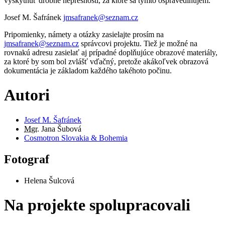
vyskytnúť drobné nepresnosti, za ktoré sa týmto ospravedlňujem.
Josef M. Šafránek
jmsafranek@seznam.cz
Pripomienky, námety a otázky zasielajte prosím na
jmsafranek@seznam.cz
správcovi projektu. Tiež je možné na
rovnakú adresu zasielať aj prípadné doplňujúce obrazové materiály,
za ktoré by som bol zvlášť vďačný, pretože akákoľvek obrazová
dokumentácia je základom každého takéhoto počinu.
Autori
Josef M. Šafránek
Mgr.
Jana Šubová
Cosmotron Slovakia & Bohemia
Fotograf
Helena Šulcová
Na projekte spolupracovali