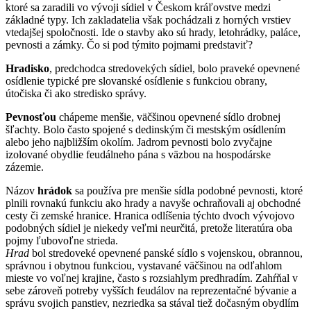
ktoré sa zaradili vo vývoji sídiel v Českom kráľovstve medzi
základné typy. Ich zakladatelia však pochádzali z horných vrstiev
vtedajšej spoločnosti. Ide o stavby ako sú hrady, letohrádky, paláce,
pevnosti a zámky. Čo si pod týmito pojmami predstaviť?
Hradisko
, predchodca stredovekých sídiel, bolo praveké opevnené
osídlenie typické pre slovanské osídlenie s funkciou obrany,
útočiska či ako stredisko správy.
Pevnosťou
chápeme menšie, väčšinou opevnené sídlo drobnej
šľachty. Bolo často spojené s dedinským či mestským osídlením
alebo jeho najbližším okolím. Jadrom pevnosti bolo zvyčajne
izolované obydlie feudálneho pána s väzbou na hospodárske
zázemie.
Názov
hrádok
sa používa pre menšie sídla podobné pevnosti, ktoré
plnili rovnakú funkciu ako hrady a navyše ochraňovali aj obchodné
cesty či zemské hranice. Hranica odlíšenia týchto dvoch vývojovo
podobných sídiel je niekedy veľmi neurčitá, pretože literatúra oba
pojmy ľubovoľne strieda.
Hrad
bol stredoveké opevnené panské sídlo s vojenskou, obrannou,
správnou i obytnou funkciou, vystavané väčšinou na odľahlom
mieste vo voľnej krajine, často s rozsiahlym predhradím. Zahŕňal v
sebe zároveň potreby vyšších feudálov na reprezentačné bývanie a
správu svojich panstiev, nezriedka sa stával tiež dočasným obydlím