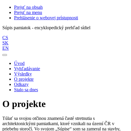
Prejsť na obsah
Prejsť na menu
Prehlásenie o webovej prístupnosti
Súpis pamiatok - encyklopedický prehľad sídiel
CS
SK
EN
Úvod
Vyhľadávanie
Výsledky
O projekte
Odkazy
Stalo sa dnes
O projekte
Túlať sa svojou otčinou znamená časté stretnutia s
architektonickými pamiatkami, ktoré vznikali na území ČR v
priebehu storočí. Vo svojom „Súpise“ som sa zameral na stavby,