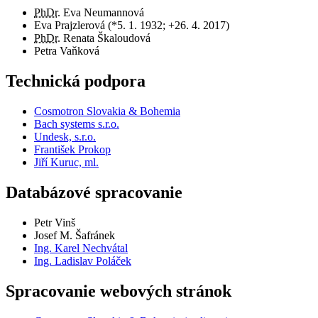
PhDr.
Eva Neumannová
Eva Prajzlerová (*5. 1. 1932; +26. 4. 2017)
PhDr.
Renata Škaloudová
Petra Vaňková
Technická podpora
Cosmotron Slovakia & Bohemia
Bach systems s.r.o.
Undesk, s.r.o.
František Prokop
Jiří Kuruc, ml.
Databázové spracovanie
Petr Vinš
Josef M. Šafránek
Ing. Karel Nechvátal
Ing. Ladislav Poláček
Spracovanie webových stránok