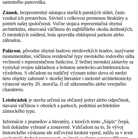
samotného panovníka.
Zámok
, bezprostredný nástupca starších panských sídiel, často
vznikal ich prestavbou. Súvisel s celkovou premenou štruktúry a
potrieb našej spoločnosti. Voľne stojaca reprezentačná obytná
architektúra, situovaná väčšinou do najbližšieho okolia dedinských,
či meststkých osídlení, bola spravidla obklopená parkom alebo
záhradou.
Palácom
, pôvodne obytnú budovu stredovekých hradov, nazývame
monumentálne, väčšinou rezidenčné typy mestského rodového sídla
vrchnosti s reprezentačnou funkciou. Z bežnej mestskej zástavby sa
vymykal svojou nákladnou a bohatou umelecko-architektonickou
výzdobou. S ohľadom na tradičný význam tohto slova sú medzi
tieto objekty zahrnuté v skoršej literatúre i niekotré architektonicky
výstavné stavby 20. storočia, či už súkromného alebo verejného
charakteru.
Letohrádok
je stavba určená na občasný pobyt alebo odpočinok,
stavaná väčšinou v oborách a parkoch, podobná architektúre
zámockého typu.
Informácie z prameňov a literatúry, z ktorých tento „Súpis“ čerpá,
boli dokladne vybrané a zostavené. Vzhľadom na to, že vývoj
historického výskumu ide míľovými krokmi vpred, môžu sa v texte