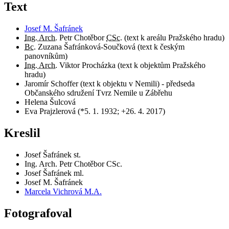
Text
Josef M. Šafránek
Ing. Arch.
Petr Chotěbor
CSc.
(text k areálu Pražského hradu)
Bc.
Zuzana Šafránková-Součková (text k českým
panovníkům)
Ing. Arch.
Viktor Procházka (text k objektům Pražského
hradu)
Jaromír Schoffer (text k objektu v Nemili) - předseda
Občanského sdružení Tvrz Nemile u Zábřehu
Helena Šulcová
Eva Prajzlerová (*5. 1. 1932; +26. 4. 2017)
Kreslil
Josef Šafránek st.
Ing. Arch. Petr Chotěbor CSc.
Josef Šafránek ml.
Josef M. Šafránek
Marcela Vichrová M.A.
Fotografoval