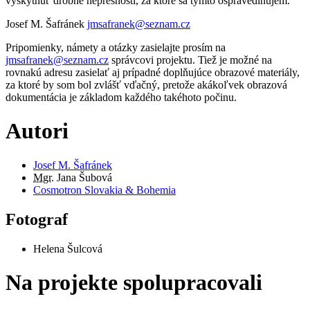
vyskytnúť drobné nepresnosti, za ktoré sa týmto ospravedlňujem.
Josef M. Šafránek
jmsafranek@seznam.cz
Pripomienky, námety a otázky zasielajte prosím na
jmsafranek@seznam.cz
správcovi projektu. Tiež je možné na
rovnakú adresu zasielať aj prípadné doplňujúce obrazové materiály,
za ktoré by som bol zvlášť vďačný, pretože akákoľvek obrazová
dokumentácia je základom každého takéhoto počinu.
Autori
Josef M. Šafránek
Mgr.
Jana Šubová
Cosmotron Slovakia & Bohemia
Fotograf
Helena Šulcová
Na projekte spolupracovali