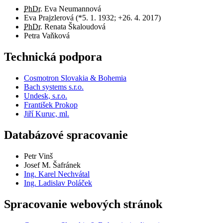
PhDr.
Eva Neumannová
Eva Prajzlerová (*5. 1. 1932; +26. 4. 2017)
PhDr.
Renata Škaloudová
Petra Vaňková
Technická podpora
Cosmotron Slovakia & Bohemia
Bach systems s.r.o.
Undesk, s.r.o.
František Prokop
Jiří Kuruc, ml.
Databázové spracovanie
Petr Vinš
Josef M. Šafránek
Ing. Karel Nechvátal
Ing. Ladislav Poláček
Spracovanie webových stránok