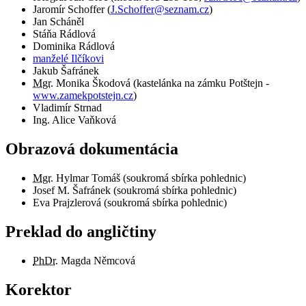
Jaromír Schoffer
(
J.Schoffer@seznam.cz
)
Jan Scháněl
Stáňa Rádlová
Dominika Rádlová
manželé Ilčíkovi
Jakub Šafránek
Mgr.
Monika Škodová (kastelánka na zámku Potštejn -
www.zamekpotstejn.cz
)
Vladimír Strnad
Ing. Alice Vaňková
Obrazová dokumentácia
Mgr.
Hylmar Tomáš (soukromá sbírka pohlednic)
Josef M. Šafránek (soukromá sbírka pohlednic)
Eva Prajzlerová (soukromá sbírka pohlednic)
Preklad do angličtiny
PhDr.
Magda Němcová
Korektor