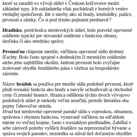
ktoré sa zaradili vo vývoji sídiel v Českom kráľovstve medzi
základné typy. Ich zakladatelia však pochádzali z horných vrstiev
vtedajšej spoločnosti. Ide o stavby ako sú hrady, letohrádky, paláce,
pevnosti a zámky. Čo si pod týmito pojmami predstaviť?
Hradisko
, predchodca stredovekých sídiel, bolo praveké opevnené
osídlenie typické pre slovanské osídlenie s funkciou obrany,
útočiska či ako stredisko správy.
Pevnosťou
chápeme menšie, väčšinou opevnené sídlo drobnej
šľachty. Bolo často spojené s dedinským či mestským osídlením
alebo jeho najbližším okolím. Jadrom pevnosti bolo zvyčajne
izolované obydlie feudálneho pána s väzbou na hospodárske
zázemie.
Názov
hrádok
sa používa pre menšie sídla podobné pevnosti, ktoré
plnili rovnakú funkciu ako hrady a navyše ochraňovali aj obchodné
cesty či zemské hranice. Hranica odlíšenia týchto dvoch vývojovo
podobných sídiel je niekedy veľmi neurčitá, pretože literatúra oba
pojmy ľubovoľne strieda.
Hrad
bol stredoveké opevnené panské sídlo s vojenskou, obrannou,
správnou i obytnou funkciou, vystavané väčšinou na odľahlom
mieste vo voľnej krajine, často s rozsiahlym predhradím. Zahŕňal v
sebe zároveň potreby vyšších feudálov na reprezentačné bývanie a
správu svojich panstiev, nezriedka sa stával tiež dočasným obydlím