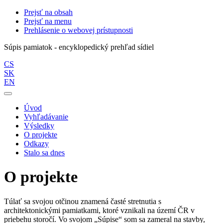
Prejsť na obsah
Prejsť na menu
Prehlásenie o webovej prístupnosti
Súpis pamiatok - encyklopedický prehľad sídiel
CS
SK
EN
Úvod
Vyhľadávanie
Výsledky
O projekte
Odkazy
Stalo sa dnes
O projekte
Túlať sa svojou otčinou znamená časté stretnutia s
architektonickými pamiatkami, ktoré vznikali na území ČR v
priebehu storočí. Vo svojom „Súpise“ som sa zameral na stavby,