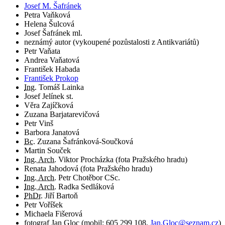
Josef M. Šafránek
Petra Vaňková
Helena Šulcová
Josef Šafránek ml.
neznámý autor (vykoupené pozůstalosti z Antikvariátů)
Petr Vaňata
Andrea Vaňatová
František Habada
František Prokop
Ing.
Tomáš Lainka
Josef Jelínek st.
Věra Zajíčková
Zuzana Barjatarevičová
Petr Vinš
Barbora Janatová
Bc.
Zuzana Šafránková-Součková
Martin Souček
Ing. Arch.
Viktor Procházka (fota Pražského hradu)
Renata Jahodová (fota Pražského hradu)
Ing. Arch.
Petr Chotěbor CSc.
Ing. Arch.
Radka Sedláková
PhDr.
Jiří Bartoň
Petr Voříšek
Michaela Fišerová
fotograf
Jan Gloc
(
mobil:
605 299 108
,
Jan.Gloc@seznam.cz
)