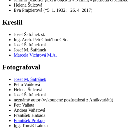
Helena Šulcová
Eva Prajzlerová (*5. 1. 1932; +26. 4. 2017)
Kreslil
Josef Šafránek st.
Ing. Arch. Petr Chotěbor CSc.
Josef Šafránek ml.
Josef M. Šafránek
Marcela Vichrová M.A.
Fotografoval
Josef M. Šafránek
Petra Vaňková
Helena Šulcová
Josef Šafránek ml.
neznámý autor (vykoupené pozůstalosti z Antikvariátů)
Petr Vaňata
Andrea Vaňatová
František Habada
František Prokop
Ing.
Tomáš Lainka