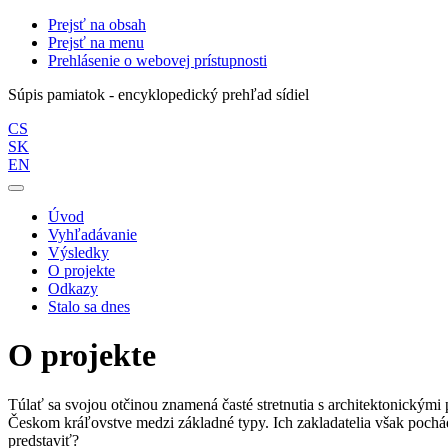
Prejsť na obsah
Prejsť na menu
Prehlásenie o webovej prístupnosti
Súpis pamiatok - encyklopedický prehľad sídiel
CS
SK
EN
Úvod
Vyhľadávanie
Výsledky
O projekte
Odkazy
Stalo sa dnes
O projekte
Túlať sa svojou otčinou znamená časté stretnutia s architektonickými 
Českom kráľovstve medzi základné typy. Ich zakladatelia však pochádz
predstaviť?