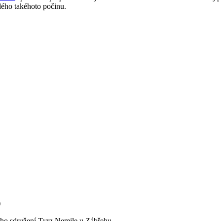
ého takéhoto počinu.
)
kého sdružení Tvrz Nemile u Zábřehu