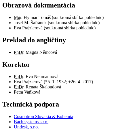
Obrazová dokumentácia
Mgr.
Hylmar Tomáš (soukromá sbírka pohlednic)
Josef M. Šafránek (soukromá sbírka pohlednic)
Eva Prajzlerová (soukromá sbírka pohlednic)
Preklad do angličtiny
PhDr.
Magda Němcová
Korektor
PhDr.
Eva Neumannová
Eva Prajzlerová (*5. 1. 1932; +26. 4. 2017)
PhDr.
Renata Škaloudová
Petra Vaňková
Technická podpora
Cosmotron Slovakia & Bohemia
Bach systems s.r.o.
Undesk, s.r.o.