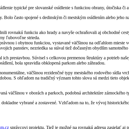
dlenie typické pre slovanské osídlenie s funkciou obrany, útočiska či a
. Bolo často spojené s dedinským či mestským osídlením alebo jeho na
lnili rovnakú funkciu ako hrady a navyše ochraňovali aj obchodné cest
jmy ľubovoľne strieda.
právnou i obytnou funkciou, vystavané väčšinou na odľahlom mieste vo 
svojich panstiev, nezriedka sa stával tiež dočasným obydlím samotného
al ich prestavbou. Súvisel s celkovou premenou štruktúry a potrieb naše
osídlení, bola spravidla obklopená parkom alebo záhradou.
umentálne, väčšinou rezidenčné typy mestského rodového sídla vrchno
ou. S ohľadom na tradičný význam tohto slova sú medzi tieto objekty z
vaná väčšinou v oborách a parkoch, podobná architektúre zámockého t
boli dokladne vybrané a zostavené. Vzhľadom na to, že vývoj historic
am.cz
správcovi projektu. Tiež je možné na rovnakú adresu zasielať aj 