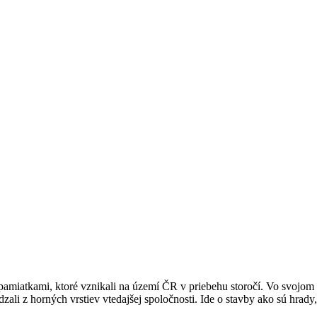
pamiatkami, ktoré vznikali na území ČR v priebehu storočí. Vo svojom „
ali z horných vrstiev vtedajšej spoločnosti. Ide o stavby ako sú hrady