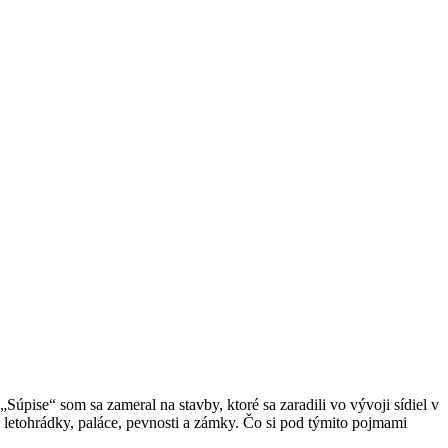
Súpise“ som sa zameral na stavby, ktoré sa zaradili vo vývoji sídiel v
, letohrádky, paláce, pevnosti a zámky. Čo si pod týmito pojmami