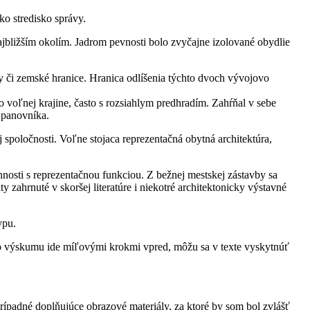
ko stredisko správy.
jbližším okolím. Jadrom pevnosti bolo zvyčajne izolované obydlie
y či zemské hranice. Hranica odlíšenia týchto dvoch vývojovo
voľnej krajine, často s rozsiahlym predhradím. Zahŕňal v sebe
 panovníka.
j spoločnosti. Voľne stojaca reprezentačná obytná architektúra,
sti s reprezentačnou funkciou. Z bežnej mestskej zástavby sa
ahrnuté v skoršej literatúre i niekotré architektonicky výstavné
ypu.
kého výskumu ide míľovými krokmi vpred, môžu sa v texte vyskytnúť
prípadné doplňujúce obrazové materiály, za ktoré by som bol zvlášť