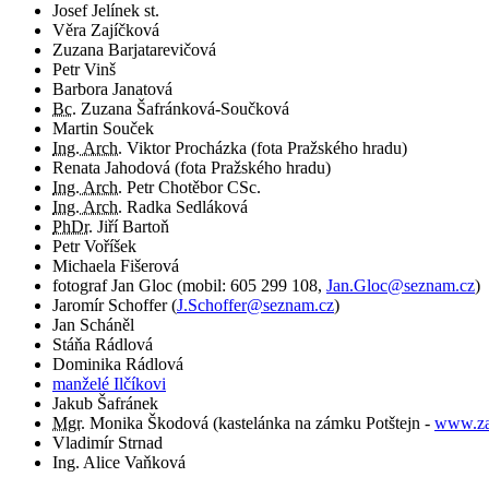
Josef Jelínek st.
Věra Zajíčková
Zuzana Barjatarevičová
Petr Vinš
Barbora Janatová
Bc.
Zuzana Šafránková-Součková
Martin Souček
Ing. Arch.
Viktor Procházka (fota Pražského hradu)
Renata Jahodová (fota Pražského hradu)
Ing. Arch.
Petr Chotěbor CSc.
Ing. Arch.
Radka Sedláková
PhDr.
Jiří Bartoň
Petr Voříšek
Michaela Fišerová
fotograf
Jan Gloc
(
mobil:
605 299 108
,
Jan.Gloc@seznam.cz
)
Jaromír Schoffer
(
J.Schoffer@seznam.cz
)
Jan Scháněl
Stáňa Rádlová
Dominika Rádlová
manželé Ilčíkovi
Jakub Šafránek
Mgr.
Monika Škodová (kastelánka na zámku Potštejn -
www.za
Vladimír Strnad
Ing. Alice Vaňková