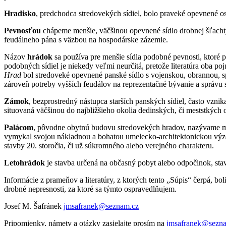
Hradisko
, predchodca stredovekých sídiel, bolo praveké opevnené osí
Pevnosťou
chápeme menšie, väčšinou opevnené sídlo drobnej šľachty
feudálneho pána s väzbou na hospodárske zázemie.
Názov
hrádok
sa používa pre menšie sídla podobné pevnosti, ktoré p
podobných sídiel je niekedy veľmi neurčitá, pretože literatúra oba po
Hrad
bol stredoveké opevnené panské sídlo s vojenskou, obrannou, s
zároveň potreby vyšších feudálov na reprezentačné bývanie a správu 
Zámok
, bezprostredný nástupca starších panských sídiel, často vznik
situovaná väčšinou do najbližšieho okolia dedinských, či meststkých 
Palácom
, pôvodne obytnú budovu stredovekých hradov, nazývame mon
vymykal svojou nákladnou a bohatou umelecko-architektonickou výzdob
stavby 20. storočia, či už súkromného alebo verejného charakteru.
Letohrádok
je stavba určená na občasný pobyt alebo odpočinok, sta
Informácie z prameňov a literatúry, z ktorých tento „Súpis“ čerpá, 
drobné nepresnosti, za ktoré sa týmto ospravedlňujem.
Josef M. Šafránek
jmsafranek@seznam.cz
Pripomienky, námety a otázky zasielajte prosím na
jmsafranek@sezn