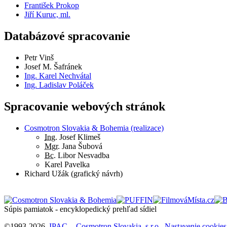
František Prokop
Jiří Kuruc, ml.
Databázové spracovanie
Petr Vinš
Josef M. Šafránek
Ing. Karel Nechvátal
Ing. Ladislav Poláček
Spracovanie webových stránok
Cosmotron Slovakia & Bohemia (realizace)
Ing.
Josef Klimeš
Mgr.
Jana Šubová
Bc.
Libor Nesvadba
Karel Pavelka
Richard Užák (grafický návrh)
Súpis pamiatok - encyklopedický prehľad sídiel
©1993-2026
IPAC
-
Cosmotron Slovakia, s.r.o.
Nastavenie cookies