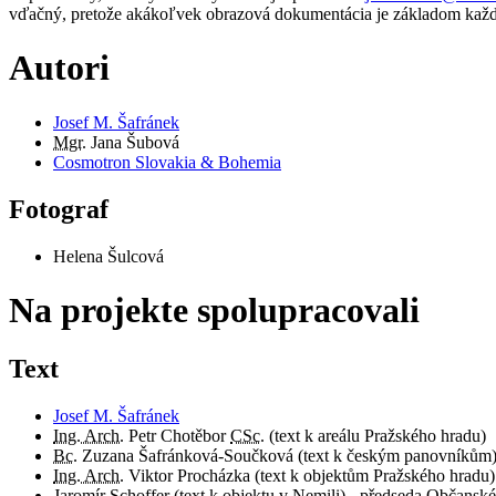
vďačný, pretože akákoľvek obrazová dokumentácia je základom každ
Autori
Josef M. Šafránek
Mgr.
Jana Šubová
Cosmotron Slovakia & Bohemia
Fotograf
Helena Šulcová
Na projekte spolupracovali
Text
Josef M. Šafránek
Ing. Arch.
Petr Chotěbor
CSc.
(text k areálu Pražského hradu)
Bc.
Zuzana Šafránková-Součková (text k českým panovníkům
Ing. Arch.
Viktor Procházka (text k objektům Pražského hradu)
Jaromír Schoffer (text k objektu v Nemili) - předseda Občans