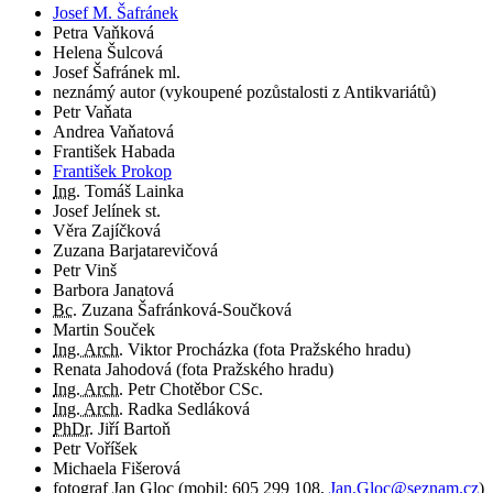
Josef M. Šafránek
Petra Vaňková
Helena Šulcová
Josef Šafránek ml.
neznámý autor (vykoupené pozůstalosti z Antikvariátů)
Petr Vaňata
Andrea Vaňatová
František Habada
František Prokop
Ing.
Tomáš Lainka
Josef Jelínek st.
Věra Zajíčková
Zuzana Barjatarevičová
Petr Vinš
Barbora Janatová
Bc.
Zuzana Šafránková-Součková
Martin Souček
Ing. Arch.
Viktor Procházka (fota Pražského hradu)
Renata Jahodová (fota Pražského hradu)
Ing. Arch.
Petr Chotěbor CSc.
Ing. Arch.
Radka Sedláková
PhDr.
Jiří Bartoň
Petr Voříšek
Michaela Fišerová
fotograf
Jan Gloc
(
mobil:
605 299 108
,
Jan.Gloc@seznam.cz
)