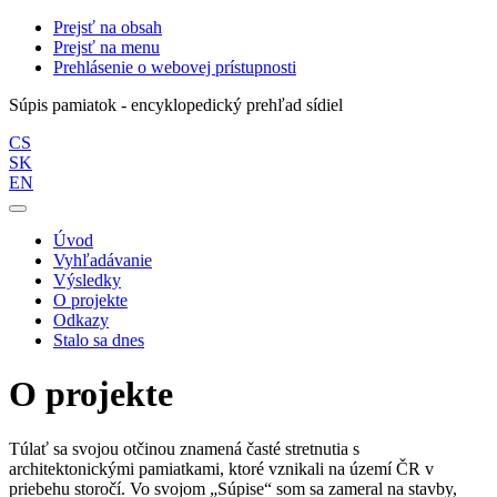
Prejsť na obsah
Prejsť na menu
Prehlásenie o webovej prístupnosti
Súpis pamiatok - encyklopedický prehľad sídiel
CS
SK
EN
Úvod
Vyhľadávanie
Výsledky
O projekte
Odkazy
Stalo sa dnes
O projekte
Túlať sa svojou otčinou znamená časté stretnutia s
architektonickými pamiatkami, ktoré vznikali na území ČR v
priebehu storočí. Vo svojom „Súpise“ som sa zameral na stavby,