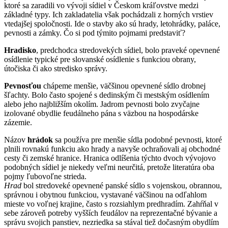
ktoré sa zaradili vo vývoji sídiel v Českom kráľovstve medzi
základné typy. Ich zakladatelia však pochádzali z horných vrstiev
vtedajšej spoločnosti. Ide o stavby ako sú hrady, letohrádky, paláce,
pevnosti a zámky. Čo si pod týmito pojmami predstaviť?
Hradisko
, predchodca stredovekých sídiel, bolo praveké opevnené
osídlenie typické pre slovanské osídlenie s funkciou obrany,
útočiska či ako stredisko správy.
Pevnosťou
chápeme menšie, väčšinou opevnené sídlo drobnej
šľachty. Bolo často spojené s dedinským či mestským osídlením
alebo jeho najbližším okolím. Jadrom pevnosti bolo zvyčajne
izolované obydlie feudálneho pána s väzbou na hospodárske
zázemie.
Názov
hrádok
sa používa pre menšie sídla podobné pevnosti, ktoré
plnili rovnakú funkciu ako hrady a navyše ochraňovali aj obchodné
cesty či zemské hranice. Hranica odlíšenia týchto dvoch vývojovo
podobných sídiel je niekedy veľmi neurčitá, pretože literatúra oba
pojmy ľubovoľne strieda.
Hrad
bol stredoveké opevnené panské sídlo s vojenskou, obrannou,
správnou i obytnou funkciou, vystavané väčšinou na odľahlom
mieste vo voľnej krajine, často s rozsiahlym predhradím. Zahŕňal v
sebe zároveň potreby vyšších feudálov na reprezentačné bývanie a
správu svojich panstiev, nezriedka sa stával tiež dočasným obydlím