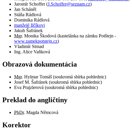
Jaromír Schoffer
(
J.Schoffer@seznam.cz
)
Jan Scháněl
Stáňa Rádlová
Dominika Rádlová
manželé Ilčíkovi
Jakub Šafránek
Mgr.
Monika Škodová (kastelánka na zámku Potštejn -
www.zamekpotstejn.cz
)
Vladimír Strnad
Ing. Alice Vaňková
Obrazová dokumentácia
Mgr.
Hylmar Tomáš (soukromá sbírka pohlednic)
Josef M. Šafránek (soukromá sbírka pohlednic)
Eva Prajzlerová (soukromá sbírka pohlednic)
Preklad do angličtiny
PhDr.
Magda Němcová
Korektor