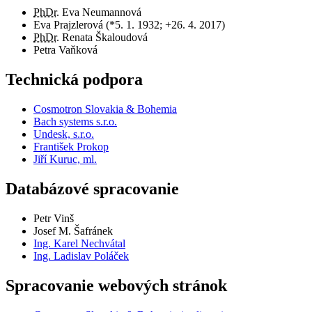
PhDr.
Eva Neumannová
Eva Prajzlerová (*5. 1. 1932; +26. 4. 2017)
PhDr.
Renata Škaloudová
Petra Vaňková
Technická podpora
Cosmotron Slovakia & Bohemia
Bach systems s.r.o.
Undesk, s.r.o.
František Prokop
Jiří Kuruc, ml.
Databázové spracovanie
Petr Vinš
Josef M. Šafránek
Ing. Karel Nechvátal
Ing. Ladislav Poláček
Spracovanie webových stránok