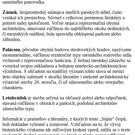
samotného panovníka.
Zámok
, bezprostredný nástupca starších panských sídiel, často
vznikal ich prestavbou. Súvisel s celkovou premenou štruktúry a
potrieb našej spoločnosti. Voľne stojaca reprezentačná obytná
architektúra, situovaná väčšinou do najbližšieho okolia dedinských,
či meststkých osídlení, bola spravidla obklopená parkom alebo
záhradou.
Palácom
, pôvodne obytnú budovu stredovekých hradov, nazývame
monumentálne, väčšinou rezidenčné typy mestského rodového sídla
vrchnosti s reprezentačnou funkciou. Z bežnej mestskej zástavby sa
vymykal svojou nákladnou a bohatou umelecko-architektonickou
výzdobou. S ohľadom na tradičný význam tohto slova sú medzi
tieto objekty zahrnuté v skoršej literatúre i niekotré architektonicky
výstavné stavby 20. storočia, či už súkromného alebo verejného
charakteru.
Letohrádok
je stavba určená na občasný pobyt alebo odpočinok,
stavaná väčšinou v oborách a parkoch, podobná architektúre
zámockého typu.
Informácie z prameňov a literatúry, z ktorých tento „Súpis“ čerpá,
boli dokladne vybrané a zostavené. Vzhľadom na to, že vývoj
historického výskumu ide míľovými krokmi vpred, môžu sa v texte