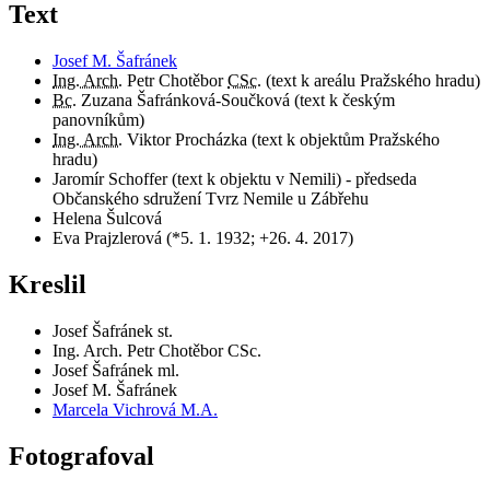
Text
Josef M. Šafránek
Ing. Arch.
Petr Chotěbor
CSc.
(text k areálu Pražského hradu)
Bc.
Zuzana Šafránková-Součková (text k českým
panovníkům)
Ing. Arch.
Viktor Procházka (text k objektům Pražského
hradu)
Jaromír Schoffer (text k objektu v Nemili) - předseda
Občanského sdružení Tvrz Nemile u Zábřehu
Helena Šulcová
Eva Prajzlerová (*5. 1. 1932; +26. 4. 2017)
Kreslil
Josef Šafránek st.
Ing. Arch. Petr Chotěbor CSc.
Josef Šafránek ml.
Josef M. Šafránek
Marcela Vichrová M.A.
Fotografoval