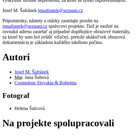
vyskytnúť drobné nepresnosti, za ktoré sa týmto ospravedlňujem.
Josef M. Šafránek
jmsafranek@seznam.cz
Pripomienky, námety a otázky zasielajte prosím na
jmsafranek@seznam.cz
správcovi projektu. Tiež je možné na
rovnakú adresu zasielať aj prípadné doplňujúce obrazové materiály,
za ktoré by som bol zvlášť vďačný, pretože akákoľvek obrazová
dokumentácia je základom každého takéhoto počinu.
Autori
Josef M. Šafránek
Mgr.
Jana Šubová
Cosmotron Slovakia & Bohemia
Fotograf
Helena Šulcová
Na projekte spolupracovali