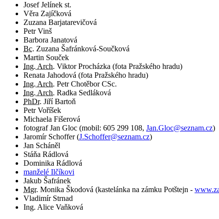
Josef Jelínek st.
Věra Zajíčková
Zuzana Barjatarevičová
Petr Vinš
Barbora Janatová
Bc.
Zuzana Šafránková-Součková
Martin Souček
Ing. Arch.
Viktor Procházka (fota Pražského hradu)
Renata Jahodová (fota Pražského hradu)
Ing. Arch.
Petr Chotěbor CSc.
Ing. Arch.
Radka Sedláková
PhDr.
Jiří Bartoň
Petr Voříšek
Michaela Fišerová
fotograf
Jan Gloc
(
mobil:
605 299 108
,
Jan.Gloc@seznam.cz
)
Jaromír Schoffer
(
J.Schoffer@seznam.cz
)
Jan Scháněl
Stáňa Rádlová
Dominika Rádlová
manželé Ilčíkovi
Jakub Šafránek
Mgr.
Monika Škodová (kastelánka na zámku Potštejn -
www.za
Vladimír Strnad
Ing. Alice Vaňková