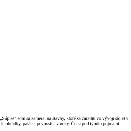
Súpise“ som sa zameral na stavby, ktoré sa zaradili vo vývoji sídiel v
, letohrádky, paláce, pevnosti a zámky. Čo si pod týmito pojmami