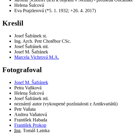
Helena Šulcová
Eva Prajzlerová (*5. 1. 1932; +26. 4. 2017)
Kreslil
Josef Šafránek st.
Ing. Arch. Petr Chotěbor CSc.
Josef Šafránek ml.
Josef M. Šafránek
Marcela Vichrová M.A.
Fotografoval
Josef M. Šafránek
Petra Vaňková
Helena Šulcová
Josef Šafránek ml.
neznámý autor (vykoupené pozůstalosti z Antikvariátů)
Petr Vaňata
Andrea Vaňatová
František Habada
František Prokop
Ing.
Tomáš Lainka