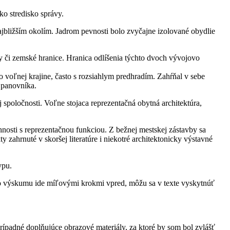
ko stredisko správy.
jbližším okolím. Jadrom pevnosti bolo zvyčajne izolované obydlie
y či zemské hranice. Hranica odlíšenia týchto dvoch vývojovo
voľnej krajine, často s rozsiahlym predhradím. Zahŕňal v sebe
 panovníka.
j spoločnosti. Voľne stojaca reprezentačná obytná architektúra,
sti s reprezentačnou funkciou. Z bežnej mestskej zástavby sa
ahrnuté v skoršej literatúre i niekotré architektonicky výstavné
ypu.
kého výskumu ide míľovými krokmi vpred, môžu sa v texte vyskytnúť
prípadné doplňujúce obrazové materiály, za ktoré by som bol zvlášť