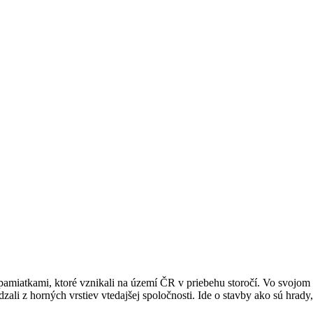
pamiatkami, ktoré vznikali na území ČR v priebehu storočí. Vo svojom „
ali z horných vrstiev vtedajšej spoločnosti. Ide o stavby ako sú hrady