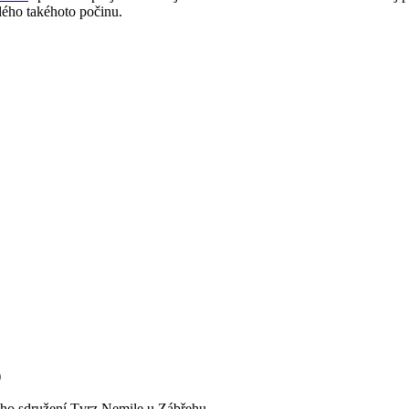
ého takéhoto počinu.
)
kého sdružení Tvrz Nemile u Zábřehu