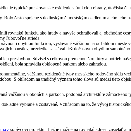
dlenie typické pre slovanské osídlenie s funkciou obrany, útočiska či a
. Bolo často spojené s dedinským či mestským osídlením alebo jeho na
lnili rovnakú funkciu ako hrady a navyše ochraňovali aj obchodné cest
jmy ľubovoľne strieda.
právnou i obytnou funkciou, vystavané väčšinou na odľahlom mieste vo 
svojich panstiev, nezriedka sa stával tiež dočasným obydlím samotného
al ich prestavbou. Súvisel s celkovou premenou štruktúry a potrieb naše
osídlení, bola spravidla obklopená parkom alebo záhradou.
umentálne, väčšinou rezidenčné typy mestského rodového sídla vrchno
ou. S ohľadom na tradičný význam tohto slova sú medzi tieto objekty z
vaná väčšinou v oborách a parkoch, podobná architektúre zámockého t
boli dokladne vybrané a zostavené. Vzhľadom na to, že vývoj historic
am.cz
správcovi projektu. Tiež je možné na rovnakú adresu zasielať aj 