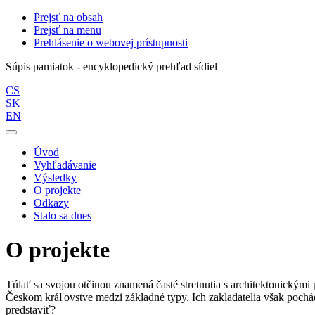
Prejsť na obsah
Prejsť na menu
Prehlásenie o webovej prístupnosti
Súpis pamiatok - encyklopedický prehľad sídiel
CS
SK
EN
Úvod
Vyhľadávanie
Výsledky
O projekte
Odkazy
Stalo sa dnes
O projekte
Túlať sa svojou otčinou znamená časté stretnutia s architektonickými 
Českom kráľovstve medzi základné typy. Ich zakladatelia však pochádz
predstaviť?