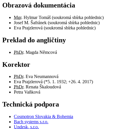
Obrazová dokumentácia
Mgr.
Hylmar Tomáš (soukromá sbírka pohlednic)
Josef M. Šafránek (soukromá sbírka pohlednic)
Eva Prajzlerová (soukromá sbírka pohlednic)
Preklad do angličtiny
PhDr.
Magda Němcová
Korektor
PhDr.
Eva Neumannová
Eva Prajzlerová (*5. 1. 1932; +26. 4. 2017)
PhDr.
Renata Škaloudová
Petra Vaňková
Technická podpora
Cosmotron Slovakia & Bohemia
Bach systems s.r.o.
Undesk, s.r.o.