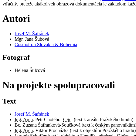
vďačný, pretože akákoľvek obrazová dokumentácia je základom každ
Autori
Josef M. Šafránek
Mgr.
Jana Šubová
Cosmotron Slovakia & Bohemia
Fotograf
Helena Šulcová
Na projekte spolupracovali
Text
Josef M. Šafránek
Ing. Arch.
Petr Chotěbor
CSc.
(text k areálu Pražského hradu)
Bc.
Zuzana Šafránková-Součková (text k českým panovníkům
Ing. Arch.
Viktor Procházka (text k objektům Pražského hradu)
Jaromír Schoffer (text k objektu v Nemili) - předseda Občans