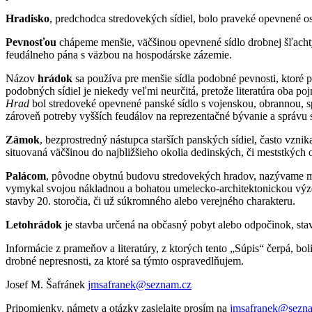
Hradisko
, predchodca stredovekých sídiel, bolo praveké opevnené osí
Pevnosťou
chápeme menšie, väčšinou opevnené sídlo drobnej šľachty
feudálneho pána s väzbou na hospodárske zázemie.
Názov
hrádok
sa používa pre menšie sídla podobné pevnosti, ktoré p
podobných sídiel je niekedy veľmi neurčitá, pretože literatúra oba po
Hrad
bol stredoveké opevnené panské sídlo s vojenskou, obrannou, s
zároveň potreby vyšších feudálov na reprezentačné bývanie a správu 
Zámok
, bezprostredný nástupca starších panských sídiel, často vznik
situovaná väčšinou do najbližšieho okolia dedinských, či meststkých 
Palácom
, pôvodne obytnú budovu stredovekých hradov, nazývame mon
vymykal svojou nákladnou a bohatou umelecko-architektonickou výzdob
stavby 20. storočia, či už súkromného alebo verejného charakteru.
Letohrádok
je stavba určená na občasný pobyt alebo odpočinok, sta
Informácie z prameňov a literatúry, z ktorých tento „Súpis“ čerpá, 
drobné nepresnosti, za ktoré sa týmto ospravedlňujem.
Josef M. Šafránek
jmsafranek@seznam.cz
Pripomienky, námety a otázky zasielajte prosím na
jmsafranek@sezn