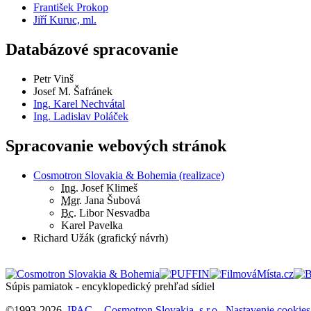
František Prokop
Jiří Kuruc, ml.
Databázové spracovanie
Petr Vinš
Josef M. Šafránek
Ing. Karel Nechvátal
Ing. Ladislav Poláček
Spracovanie webových stránok
Cosmotron Slovakia & Bohemia (realizace)
Ing.
Josef Klimeš
Mgr.
Jana Šubová
Bc.
Libor Nesvadba
Karel Pavelka
Richard Užák (grafický návrh)
Súpis pamiatok - encyklopedický prehľad sídiel
©1993-2026
IPAC
-
Cosmotron Slovakia, s.r.o.
Nastavenie cookies