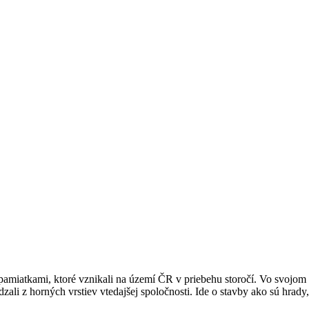
pamiatkami, ktoré vznikali na území ČR v priebehu storočí. Vo svojom „
ali z horných vrstiev vtedajšej spoločnosti. Ide o stavby ako sú hrady