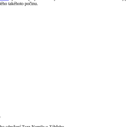
ého takéhoto počinu.
)
kého sdružení Tvrz Nemile u Zábřehu