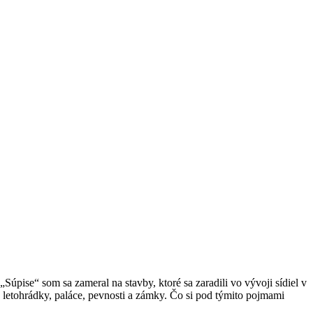
Súpise“ som sa zameral na stavby, ktoré sa zaradili vo vývoji sídiel v
, letohrádky, paláce, pevnosti a zámky. Čo si pod týmito pojmami