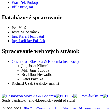
František Prokop
Jiří Kuruc, ml.
Databázové spracovanie
Petr Vinš
Josef M. Šafránek
Ing. Karel Nechvátal
Ing. Ladislav Poláček
Spracovanie webových stránok
Cosmotron Slovakia & Bohemia (realizace)
Ing.
Josef Klimeš
Mgr.
Jana Šubová
Bc.
Libor Nesvadba
Karel Pavelka
Richard Užák (grafický návrh)
Súpis pamiatok - encyklopedický prehľad sídiel
©1993-2026
IPAC
-
Cosmotron Slovakia, s.r.o.
Nastavenie cookies