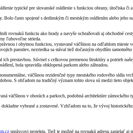
dlenie typické pre slovanské osídlenie s funkciou obrany, útočiska či a
. Bolo často spojené s dedinským či mestským osídlením alebo jeho na
lnili rovnakú funkciu ako hrady a navyše ochraňovali aj obchodné cest
jmy ľubovoľne strieda.
právnou i obytnou funkciou, vystavané väčšinou na odľahlom mieste vo 
svojich panstiev, nezriedka sa stával tiež dočasným obydlím samotného
al ich prestavbou. Súvisel s celkovou premenou štruktúry a potrieb naše
osídlení, bola spravidla obklopená parkom alebo záhradou.
umentálne, väčšinou rezidenčné typy mestského rodového sídla vrchno
ou. S ohľadom na tradičný význam tohto slova sú medzi tieto objekty z
vaná väčšinou v oborách a parkoch, podobná architektúre zámockého t
boli dokladne vybrané a zostavené. Vzhľadom na to, že vývoj historic
am.cz
správcovi projektu. Tiež je možné na rovnakú adresu zasielať aj 