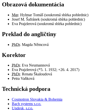
Obrazová dokumentácia
Mgr.
Hylmar Tomáš (soukromá sbírka pohlednic)
Josef M. Šafránek (soukromá sbírka pohlednic)
Eva Prajzlerová (soukromá sbírka pohlednic)
Preklad do angličtiny
PhDr.
Magda Němcová
Korektor
PhDr.
Eva Neumannová
Eva Prajzlerová (*5. 1. 1932; +26. 4. 2017)
PhDr.
Renata Škaloudová
Petra Vaňková
Technická podpora
Cosmotron Slovakia & Bohemia
Bach systems s.r.o.
Undesk, s.r.o.