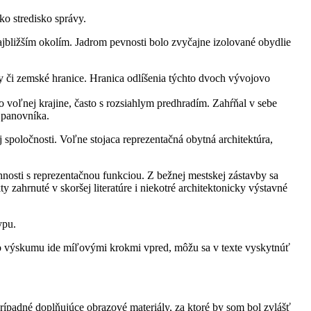
ko stredisko správy.
jbližším okolím. Jadrom pevnosti bolo zvyčajne izolované obydlie
y či zemské hranice. Hranica odlíšenia týchto dvoch vývojovo
voľnej krajine, často s rozsiahlym predhradím. Zahŕňal v sebe
 panovníka.
j spoločnosti. Voľne stojaca reprezentačná obytná architektúra,
sti s reprezentačnou funkciou. Z bežnej mestskej zástavby sa
ahrnuté v skoršej literatúre i niekotré architektonicky výstavné
ypu.
kého výskumu ide míľovými krokmi vpred, môžu sa v texte vyskytnúť
prípadné doplňujúce obrazové materiály, za ktoré by som bol zvlášť