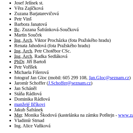
Josef Jelínek st.
Věra Zajíčková
Zuzana Barjatarevičová
Petr Vinš
Barbora Janatová
Bc.
Zuzana Šafránková-Součková
Martin Souček
Ing. Arch.
Viktor Procházka (fota Pražského hradu)
Renata Jahodová (fota Pražského hradu)
Ing. Arch.
Petr Chotěbor CSc.
Ing. Arch.
Radka Sedláková
PhDr.
Jiří Bartoň
Petr Voříšek
Michaela Fišerová
fotograf
Jan Gloc
(
mobil:
605 299 108
,
Jan.Gloc@seznam.cz
)
Jaromír Schoffer
(
J.Schoffer@seznam.cz
)
Jan Scháněl
Stáňa Rádlová
Dominika Rádlová
manželé Ilčíkovi
Jakub Šafránek
Mgr.
Monika Škodová (kastelánka na zámku Potštejn -
www.za
Vladimír Strnad
Ing. Alice Vaňková