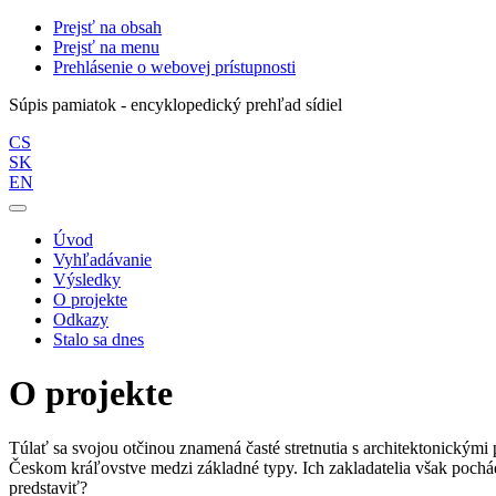
Prejsť na obsah
Prejsť na menu
Prehlásenie o webovej prístupnosti
Súpis pamiatok - encyklopedický prehľad sídiel
CS
SK
EN
Úvod
Vyhľadávanie
Výsledky
O projekte
Odkazy
Stalo sa dnes
O projekte
Túlať sa svojou otčinou znamená časté stretnutia s architektonickými 
Českom kráľovstve medzi základné typy. Ich zakladatelia však pochádz
predstaviť?