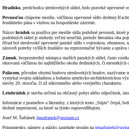
Hradisko
, predchodca stredovekých sídiel, bolo praveké opevnené osí
Pevnosťou
chápeme menšie, väčšinou opevnené sídlo drobnej šľachty
feudálneho pána s väzbou na hospodárske zázemie.
Názov
hrádok
sa používa pre menšie sídla podobné pevnosti, ktoré p
podobných sídiel je niekedy veľmi neurčitá, pretože literatúra oba po
Hrad
bol stredoveké opevnené panské sídlo s vojenskou, obrannou, s
zároveň potreby vyšších feudálov na reprezentačné bývanie a správu 
Zámok
, bezprostredný nástupca starších panských sídiel, často vznik
situovaná väčšinou do najbližšieho okolia dedinských, či meststkých 
Palácom
, pôvodne obytnú budovu stredovekých hradov, nazývame mon
vymykal svojou nákladnou a bohatou umelecko-architektonickou výzdob
stavby 20. storočia, či už súkromného alebo verejného charakteru.
Letohrádok
je stavba určená na občasný pobyt alebo odpočinok, sta
Informácie z prameňov a literatúry, z ktorých tento „Súpis“ čerpá, 
drobné nepresnosti, za ktoré sa týmto ospravedlňujem.
Josef M. Šafránek
jmsafranek@seznam.cz
Pripomienky, námety a otázky zasielajte prosím na
jmsafranek@sezn