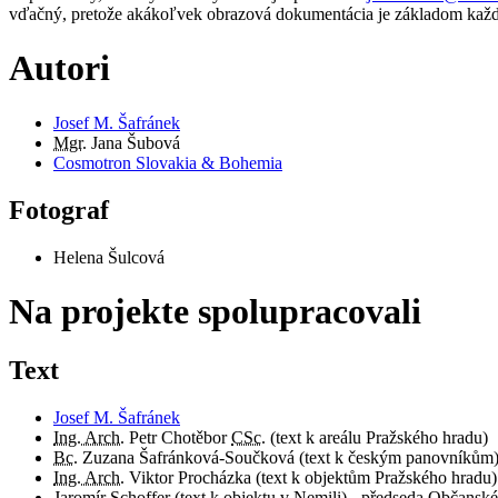
vďačný, pretože akákoľvek obrazová dokumentácia je základom každ
Autori
Josef M. Šafránek
Mgr.
Jana Šubová
Cosmotron Slovakia & Bohemia
Fotograf
Helena Šulcová
Na projekte spolupracovali
Text
Josef M. Šafránek
Ing. Arch.
Petr Chotěbor
CSc.
(text k areálu Pražského hradu)
Bc.
Zuzana Šafránková-Součková (text k českým panovníkům
Ing. Arch.
Viktor Procházka (text k objektům Pražského hradu)
Jaromír Schoffer (text k objektu v Nemili) - předseda Občans