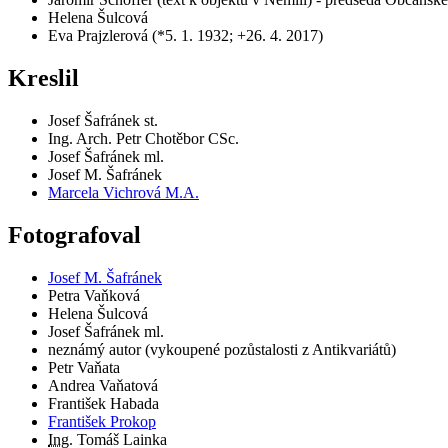
Helena Šulcová
Eva Prajzlerová (*5. 1. 1932; +26. 4. 2017)
Kreslil
Josef Šafránek st.
Ing. Arch. Petr Chotěbor CSc.
Josef Šafránek ml.
Josef M. Šafránek
Marcela Vichrová M.A.
Fotografoval
Josef M. Šafránek
Petra Vaňková
Helena Šulcová
Josef Šafránek ml.
neznámý autor (vykoupené pozůstalosti z Antikvariátů)
Petr Vaňata
Andrea Vaňatová
František Habada
František Prokop
Ing.
Tomáš Lainka