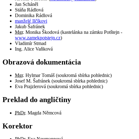
Jan Scháněl
Stáňa Rádlová
Dominika Rádlová
manželé Ilčíkovi
Jakub Šafránek
Mgr.
Monika Škodová (kastelánka na zámku Potštejn -
www.zamekpotstejn.cz
)
Vladimír Strnad
Ing. Alice Vaňková
Obrazová dokumentácia
Mgr.
Hylmar Tomáš (soukromá sbírka pohlednic)
Josef M. Šafránek (soukromá sbírka pohlednic)
Eva Prajzlerová (soukromá sbírka pohlednic)
Preklad do angličtiny
PhDr.
Magda Němcová
Korektor
PhDr.
Eva Neumannová