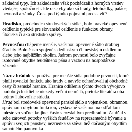
základné typy. Ich zakladatelia však pochádzali z horných vrstiev
vtedajšej spoločnosti. Ide o stavby ako sú hrady, letohrádky, paláce,
pevnosti a zámky. Čo si pod týmito pojmami predstaviť?
Hradisko
, predchodca stredovekých sídiel, bolo praveké opevnené
osídlenie typické pre slovanské osídlenie s funkciou obrany,
útočiska či ako stredisko správy.
Pevnosťou
chápeme menšie, väčšinou opevnené sídlo drobnej
šľachty. Bolo často spojené s dedinským či mestským osídlením
alebo jeho najbližším okolím. Jadrom pevnosti bolo zvyčajne
izolované obydlie feudálneho pána s väzbou na hospodárske
zázemie.
Názov
hrádok
sa používa pre menšie sídla podobné pevnosti, ktoré
plnili rovnakú funkciu ako hrady a navyše ochraňovali aj obchodné
cesty či zemské hranice. Hranica odlíšenia týchto dvoch vývojovo
podobných sídiel je niekedy veľmi neurčitá, pretože literatúra oba
pojmy ľubovoľne strieda.
Hrad
bol stredoveké opevnené panské sídlo s vojenskou, obrannou,
správnou i obytnou funkciou, vystavané väčšinou na odľahlom
mieste vo voľnej krajine, často s rozsiahlym predhradím. Zahŕňal v
sebe zároveň potreby vyšších feudálov na reprezentačné bývanie a
správu svojich panstiev, nezriedka sa stával tiež dočasným obydlím
samotného panovníka.