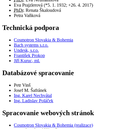
Eva Prajzlerová (*5. 1. 1932; +26. 4. 2017)
PhDr.
Renata Škaloudová
Petra Vaňková
Technická podpora
Cosmotron Slovakia & Bohemia
Bach systems s.r.o.
Undesk, s.r.o.
František Prokop
Jiří Kuruc, ml.
Databázové spracovanie
Petr Vinš
Josef M. Šafránek
Ing. Karel Nechvátal
Ing. Ladislav Poláček
Spracovanie webových stránok
Cosmotron Slovakia & Bohemia (realizace)