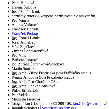
Petra Vaňková
Helena Šulcová
Josef Šafránek ml.
neznámý autor (vykoupené pozůstalosti z Antikvariátů)
Petr Vaňata
Andrea Vaňatová
František Habada
František Prokop
Ing.
Tomáš Lainka
Josef Jelínek st.
Věra Zajíčková
Zuzana Barjatarevičová
Petr Vinš
Barbora Janatová
Bc.
Zuzana Šafránková-Součková
Martin Souček
Ing. Arch.
Viktor Procházka (fota Pražského hradu)
Renata Jahodová (fota Pražského hradu)
Ing. Arch.
Petr Chotěbor CSc.
Ing. Arch.
Radka Sedláková
PhDr.
Jiří Bartoň
Petr Voříšek
Michaela Fišerová
fotograf
Jan Gloc
(
mobil:
605 299 108
,
Jan.Gloc@seznam.cz
)
Jaromír Schoffer
(
J.Schoffer@seznam.cz
)