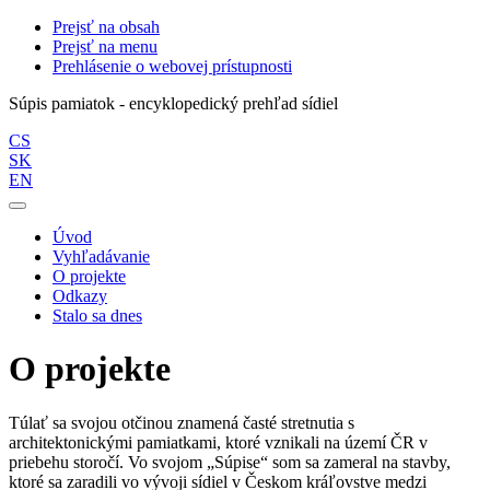
Prejsť na obsah
Prejsť na menu
Prehlásenie o webovej prístupnosti
Súpis pamiatok - encyklopedický prehľad sídiel
CS
SK
EN
Úvod
Vyhľadávanie
O projekte
Odkazy
Stalo sa dnes
O projekte
Túlať sa svojou otčinou znamená časté stretnutia s
architektonickými pamiatkami, ktoré vznikali na území ČR v
priebehu storočí. Vo svojom „Súpise“ som sa zameral na stavby,
ktoré sa zaradili vo vývoji sídiel v Českom kráľovstve medzi