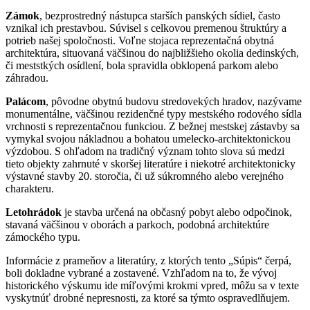
Zámok
, bezprostredný nástupca starších panských sídiel, často
vznikal ich prestavbou. Súvisel s celkovou premenou štruktúry a
potrieb našej spoločnosti. Voľne stojaca reprezentačná obytná
architektúra, situovaná väčšinou do najbližšieho okolia dedinských,
či meststkých osídlení, bola spravidla obklopená parkom alebo
záhradou.
Palácom
, pôvodne obytnú budovu stredovekých hradov, nazývame
monumentálne, väčšinou rezidenčné typy mestského rodového sídla
vrchnosti s reprezentačnou funkciou. Z bežnej mestskej zástavby sa
vymykal svojou nákladnou a bohatou umelecko-architektonickou
výzdobou. S ohľadom na tradičný význam tohto slova sú medzi
tieto objekty zahrnuté v skoršej literatúre i niekotré architektonicky
výstavné stavby 20. storočia, či už súkromného alebo verejného
charakteru.
Letohrádok
je stavba určená na občasný pobyt alebo odpočinok,
stavaná väčšinou v oborách a parkoch, podobná architektúre
zámockého typu.
Informácie z prameňov a literatúry, z ktorých tento „Súpis“ čerpá,
boli dokladne vybrané a zostavené. Vzhľadom na to, že vývoj
historického výskumu ide míľovými krokmi vpred, môžu sa v texte
vyskytnúť drobné nepresnosti, za ktoré sa týmto ospravedlňujem.