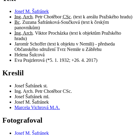
Josef M. Šafránek
Ing. Arch.
Petr Chotěbor
CSc.
(text k areálu Pražského hradu)
Bc.
Zuzana Šafránková-Součková (text k českým
panovníkům)
Ing. Arch.
Viktor Procházka (text k objektům Pražského
hradu)
Jaromír Schoffer (text k objektu v Nemili) - předseda
Občanského sdružení Tvrz Nemile u Zábřehu
Helena Šulcová
Eva Prajzlerová (*5. 1. 1932; +26. 4. 2017)
Kreslil
Josef Šafránek st.
Ing. Arch. Petr Chotěbor CSc.
Josef Šafránek ml.
Josef M. Šafránek
Marcela Vichrová M.A.
Fotografoval
Josef M. Šafránek