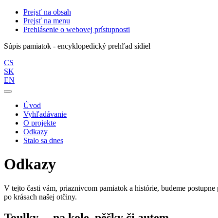
Prejsť na obsah
Prejsť na menu
Prehlásenie o webovej prístupnosti
Súpis pamiatok - encyklopedický prehľad sídiel
CS
SK
EN
Úvod
Vyhľadávanie
O projekte
Odkazy
Stalo sa dnes
Odkazy
V tejto časti vám, priaznivcom pamiatok a histórie, budeme postupne 
po krásach našej otčiny.
Toulky… na kole, pěšky či autem