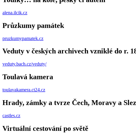
alena.ilcik.cz
Průzkumy památek
pruzkumypamatek.cz
Veduty v českých archivech vzniklé do r. 1
veduty.bach.cz/veduty/
Toulavá kamera
toulavakamera.ct24.cz
Hrady, zámky a tvrze Čech, Moravy a Sle
castles.cz
Virtuální cestování po světě