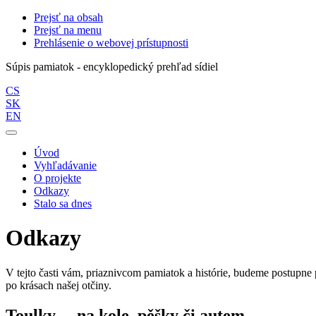
Prejsť na obsah
Prejsť na menu
Prehlásenie o webovej prístupnosti
Súpis pamiatok - encyklopedický prehľad sídiel
CS
SK
EN
Úvod
Vyhľadávanie
O projekte
Odkazy
Stalo sa dnes
Odkazy
V tejto časti vám, priaznivcom pamiatok a histórie, budeme postupne 
po krásach našej otčiny.
Toulky… na kole, pěšky či autem