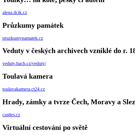
alena.ilcik.cz
Průzkumy památek
pruzkumypamatek.cz
Veduty v českých archivech vzniklé do r. 1
veduty.bach.cz/veduty/
Toulavá kamera
toulavakamera.ct24.cz
Hrady, zámky a tvrze Čech, Moravy a Sle
castles.cz
Virtuální cestování po světě