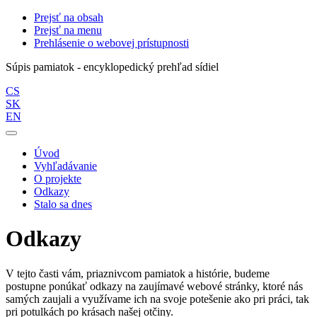
Prejsť na obsah
Prejsť na menu
Prehlásenie o webovej prístupnosti
Súpis pamiatok - encyklopedický prehľad sídiel
CS
SK
EN
Úvod
Vyhľadávanie
O projekte
Odkazy
Stalo sa dnes
Odkazy
V tejto časti vám, priaznivcom pamiatok a histórie, budeme
postupne ponúkať odkazy na zaujímavé webové stránky, ktoré nás
samých zaujali a využívame ich na svoje potešenie ako pri práci, tak
pri potulkách po krásach našej otčiny.