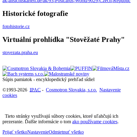
ak-ansichtskarten.de/ak/93-Postcards-World/9029-Czech-Republic
Historické fotografie
fotohistorie.cz
Virtuální prohlídka "Stověžaté Prahy"
stovezata.praha.eu
Súpis pamiatok - encyklopedický prehľad sídiel
©1993-2026
IPAC
-
Cosmotron Slovakia, s.r.o.
Nastavenie
cookies
Tieto stránky využívajú súbory cookies, ktoré uľahčujú ich
prezeranie. Ďalšie informácie o tom
ako používame cookies
.
Prijať všetko
Nastavenie
Odmietnuť všetko