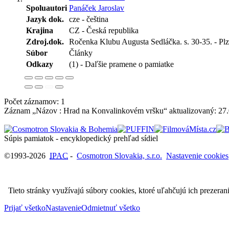
Spoluautori
Panáček Jaroslav
Jazyk dok.
cze - čeština
Krajina
CZ - Česká republika
Zdroj.dok.
Ročenka Klubu Augusta Sedláčka. s. 30-35. - Pl
Súbor
Články
Odkazy
(1) - Daľšie pramene o pamiatke
Počet záznamov: 1
Záznam „Názov : Hrad na Konvalinkovém vršku“ aktualizovaný:
27
Súpis pamiatok - encyklopedický prehľad sídiel
©1993-2026
IPAC
-
Cosmotron Slovakia, s.r.o.
Nastavenie cookies
Tieto stránky využívajú súbory cookies, ktoré uľahčujú ich prezeran
Prijať všetko
Nastavenie
Odmietnuť všetko