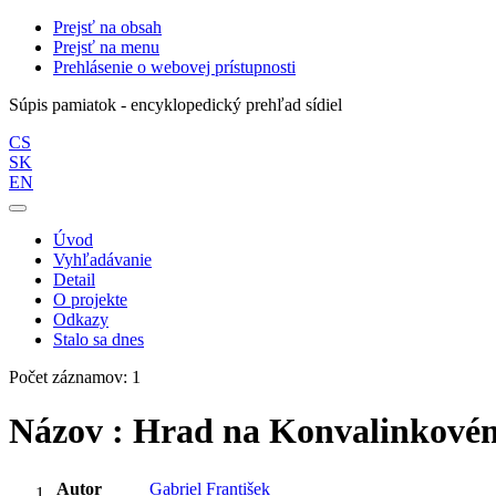
Prejsť na obsah
Prejsť na menu
Prehlásenie o webovej prístupnosti
Súpis pamiatok - encyklopedický prehľad sídiel
CS
SK
EN
Úvod
Vyhľadávanie
Detail
O projekte
Odkazy
Stalo sa dnes
Počet záznamov: 1
Názov : Hrad na Konvalinkové
Autor
Gabriel František