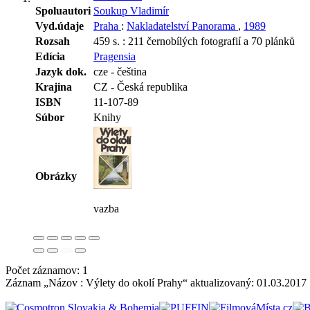
Spoluautori
Soukup Vladimír
Vyd.údaje
Praha
:
Nakladatelství Panorama
,
1989
Rozsah
459 s. : 211 černobílých fotografií a 70 plánků
Edícia
Pragensia
Jazyk dok.
cze - čeština
Krajina
CZ - Česká republika
ISBN
11-107-89
Súbor
Knihy
Obrázky
vazba
Počet záznamov: 1
Záznam „Názov : Výlety do okolí Prahy“ aktualizovaný:
01.03.2017