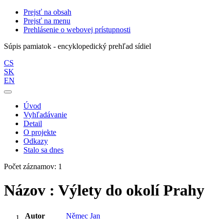
Prejsť na obsah
Prejsť na menu
Prehlásenie o webovej prístupnosti
Súpis pamiatok - encyklopedický prehľad sídiel
CS
SK
EN
Úvod
Vyhľadávanie
Detail
O projekte
Odkazy
Stalo sa dnes
Počet záznamov: 1
Názov : Výlety do okolí Prahy
Autor
Němec Jan