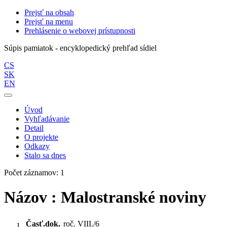
Prejsť na obsah
Prejsť na menu
Prehlásenie o webovej prístupnosti
Súpis pamiatok - encyklopedický prehľad sídiel
CS
SK
EN
Úvod
Vyhľadávanie
Detail
O projekte
Odkazy
Stalo sa dnes
Počet záznamov: 1
Názov : Malostranské noviny
Časť.dok.
roč. VIII./6