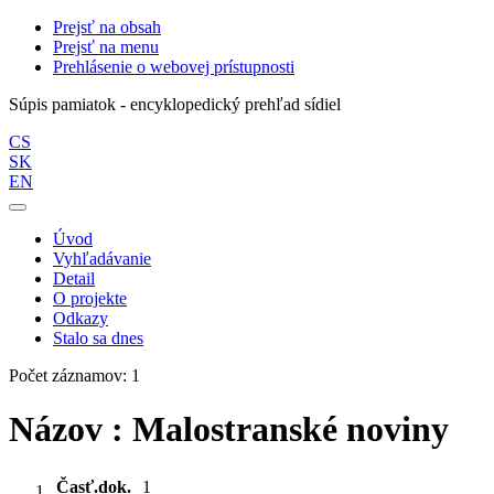
Prejsť na obsah
Prejsť na menu
Prehlásenie o webovej prístupnosti
Súpis pamiatok - encyklopedický prehľad sídiel
CS
SK
EN
Úvod
Vyhľadávanie
Detail
O projekte
Odkazy
Stalo sa dnes
Počet záznamov: 1
Názov : Malostranské noviny
Časť.dok.
1