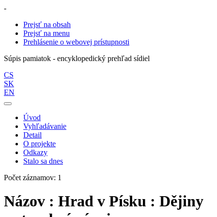
-
Prejsť na obsah
Prejsť na menu
Prehlásenie o webovej prístupnosti
Súpis pamiatok - encyklopedický prehľad sídiel
CS
SK
EN
Úvod
Vyhľadávanie
Detail
O projekte
Odkazy
Stalo sa dnes
Počet záznamov: 1
Názov : Hrad v Písku : Dějiny