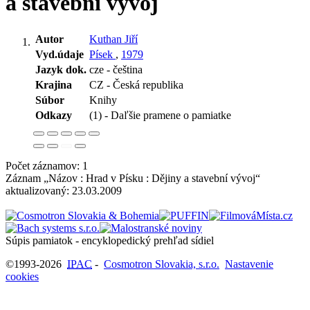
a stavební vývoj
Autor
Kuthan Jiří
Vyd.údaje
Písek
,
1979
Jazyk dok.
cze - čeština
Krajina
CZ - Česká republika
Súbor
Knihy
Odkazy
(1) - Daľšie pramene o pamiatke
Počet záznamov: 1
Záznam „Názov : Hrad v Písku : Dějiny a stavební vývoj“
aktualizovaný:
23.03.2009
Súpis pamiatok - encyklopedický prehľad sídiel
©1993-2026
IPAC
-
Cosmotron Slovakia, s.r.o.
Nastavenie
cookies