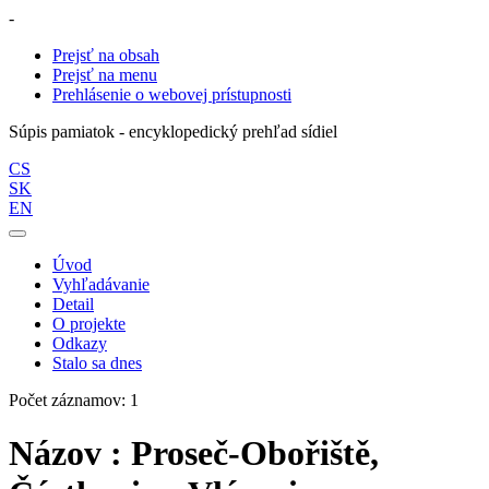
-
Prejsť na obsah
Prejsť na menu
Prehlásenie o webovej prístupnosti
Súpis pamiatok - encyklopedický prehľad sídiel
CS
SK
EN
Úvod
Vyhľadávanie
Detail
O projekte
Odkazy
Stalo sa dnes
Počet záznamov: 1
Názov : Proseč-Obořiště,