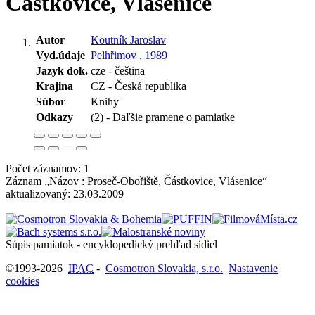
Částkovice, Vlásenice
Autor
Koutník Jaroslav
Vyd.údaje
Pelhřimov
,
1989
Jazyk dok.
cze - čeština
Krajina
CZ - Česká republika
Súbor
Knihy
Odkazy
(2) - Daľšie pramene o pamiatke
Počet záznamov: 1
Záznam „Názov : Proseč-Obořiště, Částkovice, Vlásenice“
aktualizovaný:
23.03.2009
Súpis pamiatok - encyklopedický prehľad sídiel
©1993-2026
IPAC
-
Cosmotron Slovakia, s.r.o.
Nastavenie
cookies