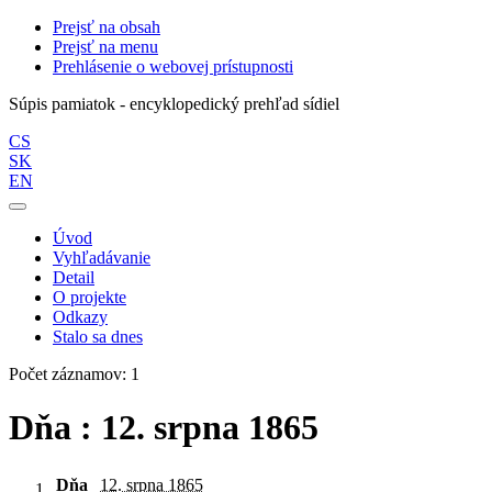
Prejsť na obsah
Prejsť na menu
Prehlásenie o webovej prístupnosti
Súpis pamiatok - encyklopedický prehľad sídiel
CS
SK
EN
Úvod
Vyhľadávanie
Detail
O projekte
Odkazy
Stalo sa dnes
Počet záznamov: 1
Dňa : 12. srpna 1865
Dňa
12. srpna 1865