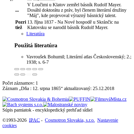
V Loučimi u Klatov zemřel básník Rudolf Mayer.
...
Dosáhl doktorátu z práv, byl členem literární družiny
"Máj", kde projevoval výrazný básnický talent
.
Pozri
13. října 1837 - Na Nové hospodě u Skránčic na
tiež
Klatovsku se narodil básník Rudolf Mayer.
Literatúra
Použitá literatúra
Vavroušek Bohumil; Literární atlas Československý; 2.;
1938; s. 6-7
Počet záznamov: 1
Záznam „Dňa : 12. srpna 1865“ aktualizovaný:
25.12.2018
Súpis pamiatok - encyklopedický prehľad sídiel
©1993-2026
IPAC
-
Cosmotron Slovakia, s.r.o.
Nastavenie
cookies