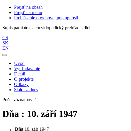
Prejsť na obsah
Prejsť na menu
Prehlásenie o webovej prístupnosti
Súpis pamiatok - encyklopedický prehľad sídiel
CS
SK
EN
Úvod
Vyhľadávanie
Detail
O projekte
Odkazy
Stalo sa dnes
Počet záznamov: 1
Dňa : 10. září 1947
Dňa
10. září 1947