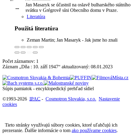
Jan Masaryk se účastnil na oslavě bulharského státního
...
svátku v Grégrově síni Obecního domu v Praze
.
Literatúra
Použitá literatúra
Zeman Martin; Jan Masaryk - Jak jsme ho znali
Počet záznamov: 1
Záznam „Dňa : 10. září 1947“ aktualizovaný:
08.01.2023
Súpis pamiatok - encyklopedický prehľad sídiel
©1993-2026
IPAC
-
Cosmotron Slovakia, s.r.o.
Nastavenie
cookies
Tieto stránky využívajú súbory cookies, ktoré uľahčujú ich
prezeranie. Ďalšie informácie o tom
ako používame cookies
.