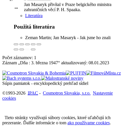
Jan Masaryk přivítal v Praze belgického ministra
...
zahraničních věcí P. H. Spaaka
.
Literatúra
Použitá literatúra
Zeman Martin; Jan Masaryk - Jak jsme ho znali
Počet záznamov: 1
Záznam „Dňa : 3. března 1947“ aktualizovaný:
08.01.2023
Súpis pamiatok - encyklopedický prehľad sídiel
©1993-2026
IPAC
-
Cosmotron Slovakia, s.r.o.
Nastavenie
cookies
Tieto stránky využívajú súbory cookies, ktoré uľahčujú ich
prezeranie. Ďalšie informácie o tom
ako používame cookies
.