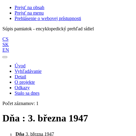
Prejsť na obsah
Prejsť na menu
Prehlásenie o webovej prístupnosti
Súpis pamiatok - encyklopedický prehľad sídiel
CS
SK
EN
Úvod
Vyhľadávanie
Detail
O projekte
Odkazy
Stalo sa dnes
Počet záznamov: 1
Dňa : 3. března 1947
Dňa
3. března 1947