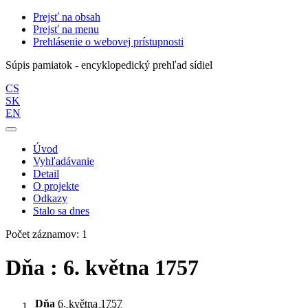
Prejsť na obsah
Prejsť na menu
Prehlásenie o webovej prístupnosti
Súpis pamiatok - encyklopedický prehľad sídiel
CS
SK
EN
Úvod
Vyhľadávanie
Detail
O projekte
Odkazy
Stalo sa dnes
Počet záznamov: 1
Dňa : 6. května 1757
Dňa
6. května 1757