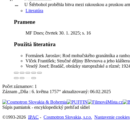
...
U Štěrbohol proběhla bitva mezi rakouskou a pruskou a
Literatúra
Pramene
MF Dnes; čtvrtek 30. 1. 2025; s. 16
Použitá literatúra
Formánek Jaroslav; Rod mohučského granátníka a ranhoji
Vlček František; Stručné dějiny Břevnova a jeho kláštera
Veselý Josef; Bradáč, obrázky staropražské a různé; 1924
Počet záznamov: 1
Záznam „Dňa : 6. května 1757“ aktualizovaný:
06.02.2025
Súpis pamiatok - encyklopedický prehľad sídiel
©1993-2026
IPAC
-
Cosmotron Slovakia, s.r.o.
Nastavenie cookies