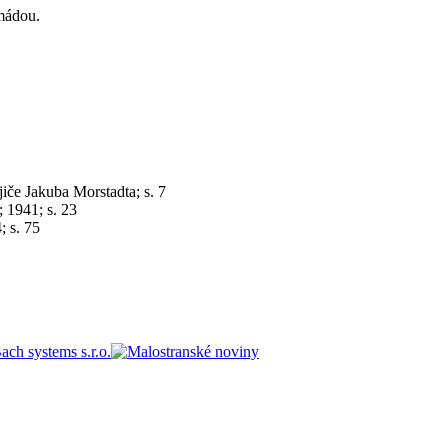
rmádou
.
če Jakuba Morstadta; s. 7
; 1941; s. 23
; s. 75