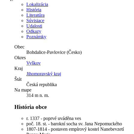
Lokalizácia
História
Literatúra
Súvisiace
Udalosti
Odkazy
Poznámky
Obec
Bohdalice-Pavlovice (Česko)
Okres
Vyškov
Kraj
Jihomoravský kraj
Štát
Česká republika
Na mape
314 m n. m.
História obce
r. 1337 - poprvé uváděna ves
poč. 18. st. - barokní socha sv. Jana Nepomuckého
1807-1814 - postaven empírový kostel Nanebevzetí