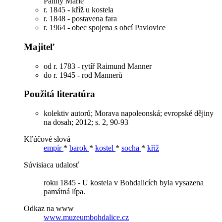
Panny Marie
r. 1845 - kříž u kostela
r. 1848 - postavena fara
r. 1964 - obec spojena s obcí Pavlovice
Majiteľ
od r. 1783 - rytíř Raimund Manner
do r. 1945 - rod Mannerů
Použitá literatúra
kolektiv autorů; Morava napoleonská; evropské dějiny
na dosah; 2012; s. 2, 90-93
Kľúčové slová
empír
*
barok
*
kostel
*
socha
*
kříž
Súvisiaca udalosť
roku 1845 - U kostela v Bohdalicích byla vysazena
památná lípa.
Odkaz na www
www.muzeumbohdalice.cz