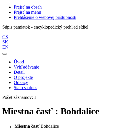
Prejsť na obsah
Prejsť na menu
Prehlásenie o webovej prístupnosti
Súpis pamiatok - encyklopedický prehľad sídiel
CS
SK
EN
Úvod
Vyhľadávanie
Detail
O projekte
Odkazy
Stalo sa dnes
Počet záznamov: 1
Miestna časť : Bohdalice
Miestna časť
Bohdalice