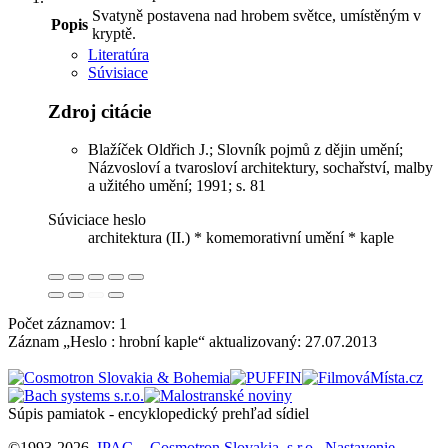
Svatyně postavena nad hrobem světce, umístěným v
Popis
kryptě.
Literatúra
Súvisiace
Zdroj citácie
Blažíček Oldřich J.; Slovník pojmů z dějin umění;
Názvosloví a tvarosloví architektury, sochařství, malby
a užitého umění; 1991; s. 81
Súviciace heslo
architektura (II.) *
komemorativní umění *
kaple
Počet záznamov: 1
Záznam „Heslo : hrobní kaple“ aktualizovaný:
27.07.2013
Súpis pamiatok - encyklopedický prehľad sídiel
©1993-2026
IPAC
-
Cosmotron Slovakia, s.r.o.
Nastavenie