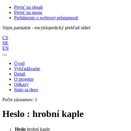
Prejsť na obsah
Prejsť na menu
Prehlásenie o webovej prístupnosti
Súpis pamiatok - encyklopedický prehľad sídiel
CS
SK
EN
Úvod
Vyhľadávanie
Detail
O projekte
Odkazy
Stalo sa dnes
Počet záznamov: 1
Heslo : hrobní kaple
Heslo
hrobní kaple