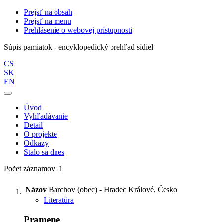
Prejsť na obsah
Prejsť na menu
Prehlásenie o webovej prístupnosti
Súpis pamiatok - encyklopedický prehľad sídiel
CS
SK
EN
Úvod
Vyhľadávanie
Detail
O projekte
Odkazy
Stalo sa dnes
Počet záznamov: 1
Názov
Barchov (obec) - Hradec Králové, Česko
Literatúra
Pramene