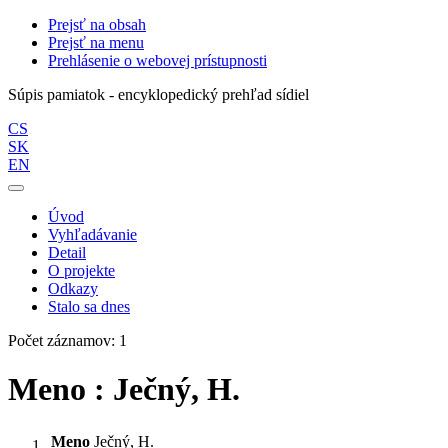
Prejsť na obsah
Prejsť na menu
Prehlásenie o webovej prístupnosti
Súpis pamiatok - encyklopedický prehľad sídiel
CS
SK
EN
Úvod
Vyhľadávanie
Detail
O projekte
Odkazy
Stalo sa dnes
Počet záznamov: 1
Meno : Ječný, H.
Meno
Ječný, H.