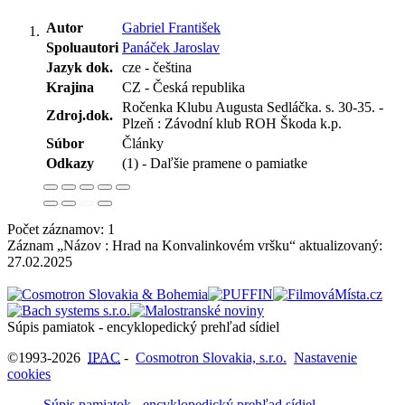
Autor
Gabriel František
Spoluautori
Panáček Jaroslav
Jazyk dok.
cze - čeština
Krajina
CZ - Česká republika
Ročenka Klubu Augusta Sedláčka. s. 30-35. -
Zdroj.dok.
Plzeň : Závodní klub ROH Škoda k.p.
Súbor
Články
Odkazy
(1) - Daľšie pramene o pamiatke
Počet záznamov: 1
Záznam „Názov : Hrad na Konvalinkovém vršku“ aktualizovaný:
27.02.2025
Súpis pamiatok - encyklopedický prehľad sídiel
©1993-2026
IPAC
-
Cosmotron Slovakia, s.r.o.
Nastavenie
cookies
Súpis pamiatok - encyklopedický prehľad sídiel