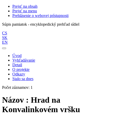
Prejsť na obsah
Prejsť na menu
Prehlásenie o webovej prístupnosti
Súpis pamiatok - encyklopedický prehľad sídiel
CS
SK
EN
Úvod
Vyhľadávanie
Detail
O projekte
Odkazy
Stalo sa dnes
Počet záznamov: 1
Názov : Hrad na
Konvalinkovém vršku