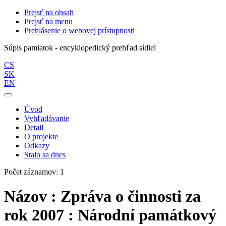
Prejsť na obsah
Prejsť na menu
Prehlásenie o webovej prístupnosti
Súpis pamiatok - encyklopedický prehľad sídiel
CS
SK
EN
Úvod
Vyhľadávanie
Detail
O projekte
Odkazy
Stalo sa dnes
Počet záznamov: 1
Názov : Zpráva o činnosti za
rok 2007 : Národní památkový