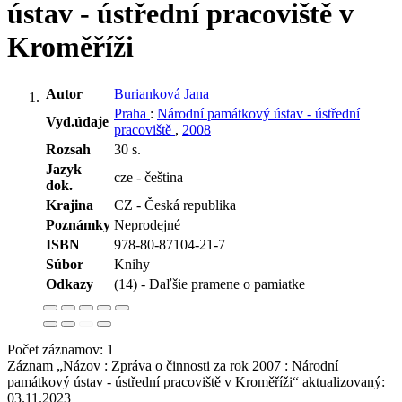
ústav - ústřední pracoviště v
Kroměříži
Autor
Burianková Jana
Praha
:
Národní památkový ústav - ústřední
Vyd.údaje
pracoviště
,
2008
Rozsah
30 s.
Jazyk
cze - čeština
dok.
Krajina
CZ - Česká republika
Poznámky
Neprodejné
ISBN
978-80-87104-21-7
Súbor
Knihy
Odkazy
(14) - Daľšie pramene o pamiatke
Počet záznamov: 1
Záznam „Názov : Zpráva o činnosti za rok 2007 : Národní
památkový ústav - ústřední pracoviště v Kroměříži“ aktualizovaný:
03.11.2023