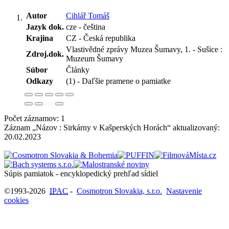
Autor
Cihlář Tomáš
Jazyk dok.
cze - čeština
Krajina
CZ - Česká republika
Vlastivědné zprávy Muzea Šumavy, 1. - Sušice :
Zdroj.dok.
Muzeum Šumavy
Súbor
Články
Odkazy
(1) - Daľšie pramene o pamiatke
Počet záznamov: 1
Záznam „Názov : Sirkárny v Kašperských Horách“ aktualizovaný:
20.02.2023
Súpis pamiatok - encyklopedický prehľad sídiel
©1993-2026
IPAC
-
Cosmotron Slovakia, s.r.o.
Nastavenie
cookies