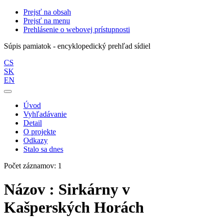
Prejsť na obsah
Prejsť na menu
Prehlásenie o webovej prístupnosti
Súpis pamiatok - encyklopedický prehľad sídiel
CS
SK
EN
Úvod
Vyhľadávanie
Detail
O projekte
Odkazy
Stalo sa dnes
Počet záznamov: 1
Názov : Sirkárny v
Kašperských Horách