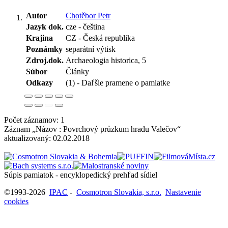
Autor
Chotěbor Petr
Jazyk dok.
cze - čeština
Krajina
CZ - Česká republika
Poznámky
separátní výtisk
Zdroj.dok.
Archaeologia historica, 5
Súbor
Články
Odkazy
(1) - Daľšie pramene o pamiatke
Počet záznamov: 1
Záznam „Názov : Povrchový průzkum hradu Valečov“
aktualizovaný:
02.02.2018
Súpis pamiatok - encyklopedický prehľad sídiel
©1993-2026
IPAC
-
Cosmotron Slovakia, s.r.o.
Nastavenie
cookies