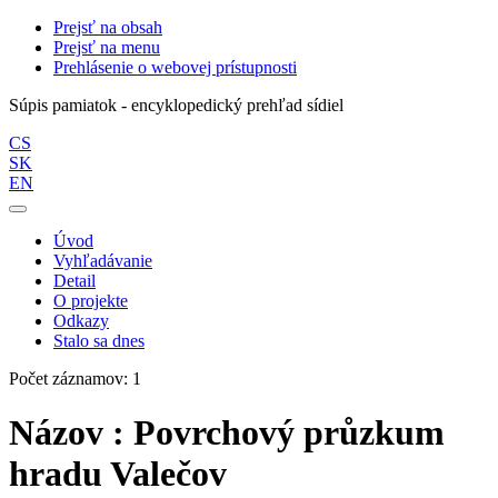
Prejsť na obsah
Prejsť na menu
Prehlásenie o webovej prístupnosti
Súpis pamiatok - encyklopedický prehľad sídiel
CS
SK
EN
Úvod
Vyhľadávanie
Detail
O projekte
Odkazy
Stalo sa dnes
Počet záznamov: 1
Názov : Povrchový průzkum
hradu Valečov