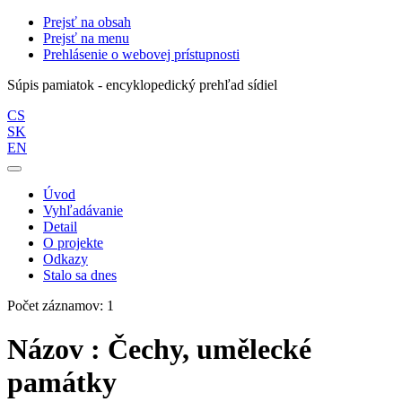
Prejsť na obsah
Prejsť na menu
Prehlásenie o webovej prístupnosti
Súpis pamiatok - encyklopedický prehľad sídiel
CS
SK
EN
Úvod
Vyhľadávanie
Detail
O projekte
Odkazy
Stalo sa dnes
Počet záznamov: 1
Názov : Čechy, umělecké
památky