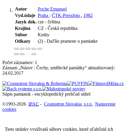
Autor
Poche Emanuel
Vyd.údaje
Praha
:
ČTK-Pressfoto
,
1982
Jazyk dok.
cze - čeština
Krajina
CZ - Česká republika
Súbor
Knihy
Odkazy
(2) - Daľšie pramene o pamiatke
Počet záznamov: 1
Záznam „Názov : Čechy, umělecké památky“ aktualizovaný:
24.02.2017
Súpis pamiatok - encyklopedický prehľad sídiel
©1993-2026
IPAC
-
Cosmotron Slovakia, s.r.o.
Nastavenie
cookies
Tieto stránky využívajú súbory cookies, ktoré uľahčujú ich