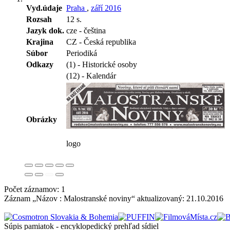
Vyd.údaje
Praha
,
září 2016
Rozsah
12 s.
Jazyk dok.
cze - čeština
Krajina
CZ - Česká republika
Súbor
Periodiká
Odkazy
(1) - Historické osoby
(12) - Kalendár
Obrázky
logo
Počet záznamov: 1
Záznam „Názov : Malostranské noviny“ aktualizovaný:
21.10.2016
Súpis pamiatok - encyklopedický prehľad sídiel