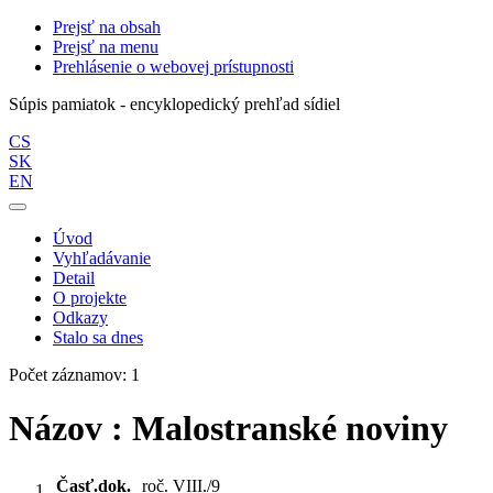
Prejsť na obsah
Prejsť na menu
Prehlásenie o webovej prístupnosti
Súpis pamiatok - encyklopedický prehľad sídiel
CS
SK
EN
Úvod
Vyhľadávanie
Detail
O projekte
Odkazy
Stalo sa dnes
Počet záznamov: 1
Názov : Malostranské noviny
Časť.dok.
roč. VIII./9