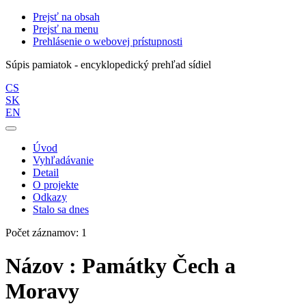
Prejsť na obsah
Prejsť na menu
Prehlásenie o webovej prístupnosti
Súpis pamiatok - encyklopedický prehľad sídiel
CS
SK
EN
Úvod
Vyhľadávanie
Detail
O projekte
Odkazy
Stalo sa dnes
Počet záznamov: 1
Názov : Památky Čech a
Moravy