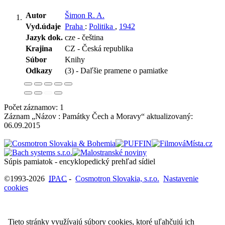
Autor
Šimon R. A.
Vyd.údaje
Praha
:
Politika
,
1942
Jazyk dok.
cze - čeština
Krajina
CZ - Česká republika
Súbor
Knihy
Odkazy
(3) - Daľšie pramene o pamiatke
Počet záznamov: 1
Záznam „Názov : Památky Čech a Moravy“ aktualizovaný:
06.09.2015
Súpis pamiatok - encyklopedický prehľad sídiel
©1993-2026
IPAC
-
Cosmotron Slovakia, s.r.o.
Nastavenie
cookies
Tieto stránky využívajú súbory cookies, ktoré uľahčujú ich