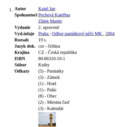
Autor
Kaigl Jan
Spoluautori
Pechová Kateřina
Zídek Martin
Vydanie
2. upravené
Vyd.údaje
Praha
:
Odbor památkové péče MK
,
2004
Rozsah
19 s.
Jazyk dok.
cze - čeština
Krajina
CZ - Česká republika
ISBN
80-86310-19-1
Súbor
Knihy
Odkazy
(5) - Pamiatky
(3) - Zámok
(1) - Hrad
(1) - Palác
(8) - Obec
(2) - Miestna časť
(3) - Kalendár