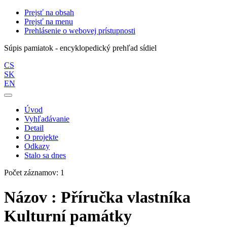
Prejsť na obsah
Prejsť na menu
Prehlásenie o webovej prístupnosti
Súpis pamiatok - encyklopedický prehľad sídiel
CS
SK
EN
Úvod
Vyhľadávanie
Detail
O projekte
Odkazy
Stalo sa dnes
Počet záznamov: 1
Názov : Příručka vlastníka
Kulturní památky