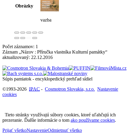
Obrázky
vazba
Počet záznamov: 1
Záznam „Názov : Příručka vlastníka Kulturní památky“
aktualizovaný:
22.12.2016
Súpis pamiatok - encyklopedický prehľad sídiel
©1993-2026
IPAC
-
Cosmotron Slovakia, s.r.o.
Nastavenie
cookies
Tieto stránky využívajú súbory cookies, ktoré uľahčujú ich
prezeranie. Ďalšie informácie o tom
ako používame cookies
.
Prijať všetko
Nastavenie
Odmietnuť všetko