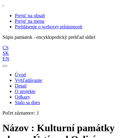
-
Prejsť na obsah
Prejsť na menu
Prehlásenie o webovej prístupnosti
Súpis pamiatok - encyklopedický prehľad sídiel
CS
SK
EN
Úvod
Vyhľadávanie
Detail
O projekte
Odkazy
Stalo sa dnes
Počet záznamov: 1
Názov : Kulturní památky