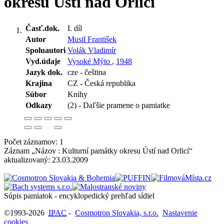
okresu Ústí nad Orlicí
Časť.dok.
I. díl
Autor
Musil František
Spoluautori
Volák Vladimír
Vyd.údaje
Vysoké Mýto
,
1948
Jazyk dok.
cze - čeština
Krajina
CZ - Česká republika
Súbor
Knihy
Odkazy
(2) - Daľšie pramene o pamiatke
Počet záznamov: 1
Záznam „Názov : Kulturní památky okresu Ústí nad Orlicí“
aktualizovaný:
23.03.2009
Súpis pamiatok - encyklopedický prehľad sídiel
©1993-2026
IPAC
-
Cosmotron Slovakia, s.r.o.
Nastavenie
cookies