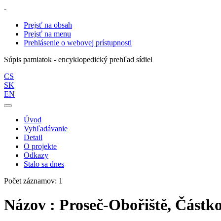
-
Prejsť na obsah
Prejsť na menu
Prehlásenie o webovej prístupnosti
Súpis pamiatok - encyklopedický prehľad sídiel
CS
SK
EN
Úvod
Vyhľadávanie
Detail
O projekte
Odkazy
Stalo sa dnes
Počet záznamov: 1
Názov : Proseč-Obořiště, Částko