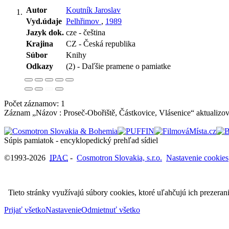
Autor
Koutník Jaroslav
Vyd.údaje
Pelhřimov
,
1989
Jazyk dok.
cze - čeština
Krajina
CZ - Česká republika
Súbor
Knihy
Odkazy
(2) - Daľšie pramene o pamiatke
Počet záznamov: 1
Záznam „Názov : Proseč-Obořiště, Částkovice, Vlásenice“ aktualizo
Súpis pamiatok - encyklopedický prehľad sídiel
©1993-2026
IPAC
-
Cosmotron Slovakia, s.r.o.
Nastavenie cookies
Tieto stránky využívajú súbory cookies, ktoré uľahčujú ich prezeran
Prijať všetko
Nastavenie
Odmietnuť všetko