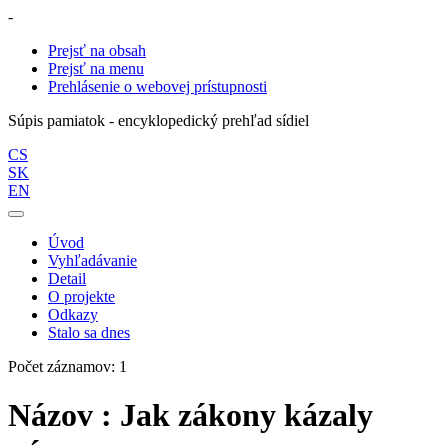
-
Prejsť na obsah
Prejsť na menu
Prehlásenie o webovej prístupnosti
Súpis pamiatok - encyklopedický prehľad sídiel
CS
SK
EN
Úvod
Vyhľadávanie
Detail
O projekte
Odkazy
Stalo sa dnes
Počet záznamov: 1
Názov : Jak zákony kázaly