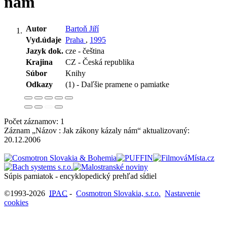
nám
Autor
Bartoň Jiří
Vyd.údaje
Praha
,
1995
Jazyk dok.
cze - čeština
Krajina
CZ - Česká republika
Súbor
Knihy
Odkazy
(1) - Daľšie pramene o pamiatke
Počet záznamov: 1
Záznam „Názov : Jak zákony kázaly nám“ aktualizovaný:
20.12.2006
Súpis pamiatok - encyklopedický prehľad sídiel
©1993-2026
IPAC
-
Cosmotron Slovakia, s.r.o.
Nastavenie
cookies