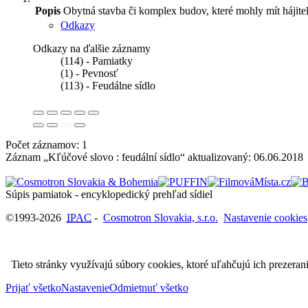
Popis
Obytná stavba či komplex budov, které mohly mít hájit
Odkazy
Odkazy na ďalšie záznamy
(114) - Pamiatky
(1) - Pevnosť
(113) - Feudálne sídlo
Počet záznamov: 1
Záznam „Kľúčové slovo : feudální sídlo“ aktualizovaný:
06.06.2018
Súpis pamiatok - encyklopedický prehľad sídiel
©1993-2026
IPAC
-
Cosmotron Slovakia, s.r.o.
Nastavenie cookies
Tieto stránky využívajú súbory cookies, ktoré uľahčujú ich prezeran
Prijať všetko
Nastavenie
Odmietnuť všetko