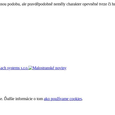
elnou podobu, ale pravděpodobně neměly charakter opevněné tvrze či h
ie. Ďalšie informácie o tom
ako používame cookies
.