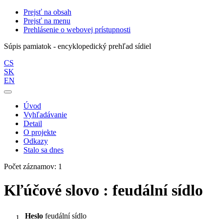
Prejsť na obsah
Prejsť na menu
Prehlásenie o webovej prístupnosti
Súpis pamiatok - encyklopedický prehľad sídiel
CS
SK
EN
Úvod
Vyhľadávanie
Detail
O projekte
Odkazy
Stalo sa dnes
Počet záznamov: 1
Kľúčové slovo : feudální sídlo
Heslo
feudální sídlo